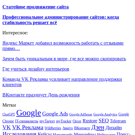
Статейное продвижение сайта
Профессиональное администрирование сайтов: когда
стабильность решает всё
Интересное:
Яндекс Маркет добавил возможность работать с отзывами
прямо…
Зачем быть уникальным в мире, где все можно скопировать
Где учиться дизайну интерьеров
Команда VK Рекламы усиливает направление поддержки
клиентов
ВКонтакте празднует День рождения
Метки
Google
Google Ads
Google
ChatGPT
Google AdSense
Google Analytics
SEO
Rustore
Telegram
Ozon
IT-специалисты
myTarget
myTracker
Chrome
VK Реклама
Дзен
VK
Дизайн
Wildberries
Авито
ВКонтакте
Исследования
Кейсы
Пресс-
Минцифры
Нейросети
Маркетплейс