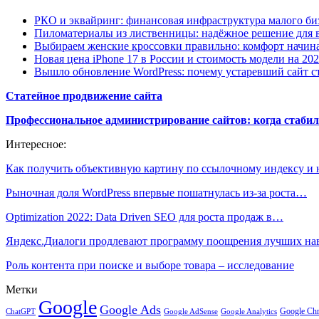
РКО и эквайринг: финансовая инфраструктура малого би
Пиломатериалы из лиственницы: надёжное решение для в
Выбираем женские кроссовки правильно: комфорт начина
Новая цена iPhone 17 в России и стоимость модели на 202
Вышло обновление WordPress: почему устаревший сайт с
Статейное продвижение сайта
Профессиональное администрирование сайтов: когда стабил
Интересное:
Как получить объективную картину по ссылочному индексу и
Рыночная доля WordPress впервые пошатнулась из-за роста…
Optimization 2022: Data Driven SEO для роста продаж в…
Яндекс.Диалоги продлевают программу поощрения лучших н
Роль контента при поиске и выборе товара – исследование
Метки
Google
Google Ads
Google Ch
ChatGPT
Google AdSense
Google Analytics