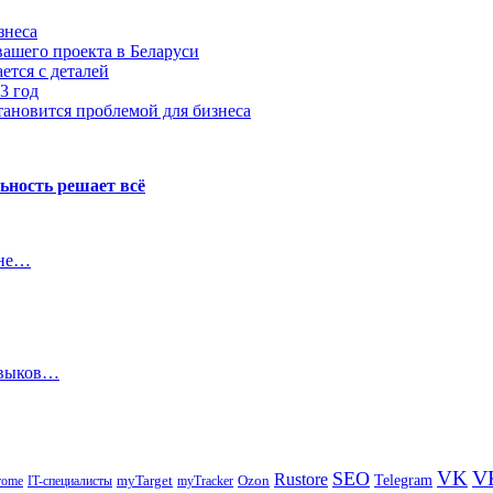
знеса
ашего проекта в Беларуси
ется с деталей
3 год
тановится проблемой для бизнеса
ьность решает всё
 не…
авыков…
V
VK
SEO
Rustore
Telegram
Ozon
IT-специалисты
myTarget
myTracker
rome