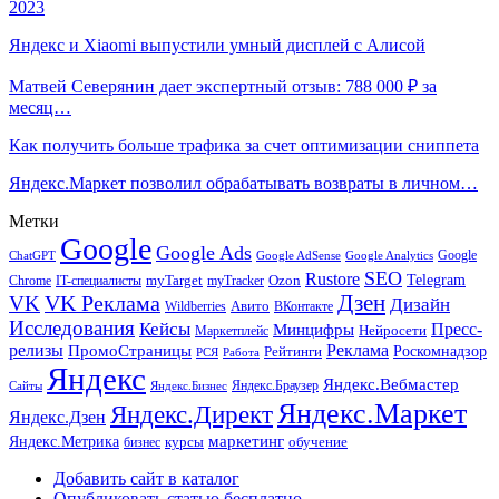
2023
Яндекс и Xiaomi выпустили умный дисплей с Алисой
Матвей Северянин дает экспертный отзыв: 788 000 ₽ за
месяц…
Как получить больше трафика за счет оптимизации сниппета
Яндекс.Маркет позволил обрабатывать возвраты в личном…
Метки
Google
Google Ads
Google
ChatGPT
Google AdSense
Google Analytics
SEO
Rustore
Telegram
Ozon
IT-специалисты
myTarget
myTracker
Chrome
VK Реклама
Дзен
VK
Дизайн
Wildberries
Авито
ВКонтакте
Исследования
Кейсы
Пресс-
Минцифры
Нейросети
Маркетплейс
релизы
Реклама
ПромоСтраницы
Рейтинги
Роскомнадзор
РСЯ
Работа
Яндекс
Яндекс.Вебмастер
Яндекс.Браузер
Сайты
Яндекс.Бизнес
Яндекс.Маркет
Яндекс.Директ
Яндекс.Дзен
маркетинг
Яндекс.Метрика
обучение
бизнес
курсы
Добавить сайт в каталог
Опубликовать статью бесплатно