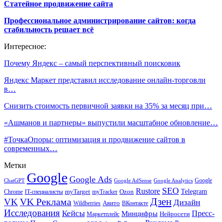
Статейное продвижение сайта
Профессиональное администрирование сайтов: когда
стабильность решает всё
Интересное:
Почему Яндекс – самый перспективный поисковик
Яндекс Маркет представил исследование онлайн-торговли
в…
Снизить стоимость первичной заявки на 35% за месяц при…
«Ашманов и партнеры» выпустили масштабное обновление…
#ТочкаОпоры: оптимизация и продвижение сайтов в
современных…
Метки
Google
Google Ads
Google
ChatGPT
Google AdSense
Google Analytics
SEO
Rustore
Telegram
Ozon
IT-специалисты
myTarget
myTracker
Chrome
VK Реклама
Дзен
VK
Дизайн
Wildberries
Авито
ВКонтакте
Исследования
Кейсы
Пресс-
Минцифры
Нейросети
Маркетплейс