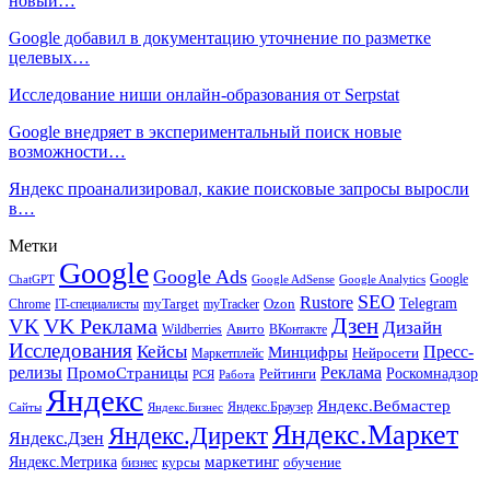
новый…
Google добавил в документацию уточнение по разметке
целевых…
Исследование ниши онлайн-образования от Serpstat
Google внедряет в экспериментальный поиск новые
возможности…
Яндекс проанализировал, какие поисковые запросы выросли
в…
Метки
Google
Google Ads
Google
ChatGPT
Google AdSense
Google Analytics
SEO
Rustore
Telegram
Ozon
IT-специалисты
myTarget
myTracker
Chrome
VK Реклама
Дзен
VK
Дизайн
Wildberries
Авито
ВКонтакте
Исследования
Кейсы
Пресс-
Минцифры
Нейросети
Маркетплейс
релизы
Реклама
ПромоСтраницы
Рейтинги
Роскомнадзор
РСЯ
Работа
Яндекс
Яндекс.Вебмастер
Яндекс.Браузер
Сайты
Яндекс.Бизнес
Яндекс.Маркет
Яндекс.Директ
Яндекс.Дзен
маркетинг
Яндекс.Метрика
обучение
бизнес
курсы