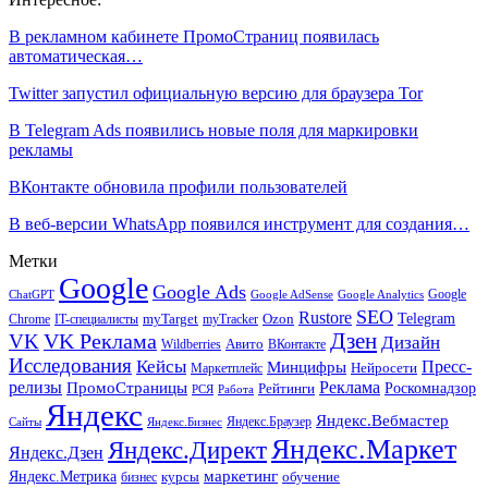
В рекламном кабинете ПромоСтраниц появилась
автоматическая…
Twitter запустил официальную версию для браузера Tor
В Telegram Ads появились новые поля для маркировки
рекламы
ВКонтакте обновила профили пользователей
В веб-версии WhatsApp появился инструмент для создания…
Метки
Google
Google Ads
Google
ChatGPT
Google AdSense
Google Analytics
SEO
Rustore
Telegram
Ozon
IT-специалисты
myTarget
myTracker
Chrome
VK Реклама
Дзен
VK
Дизайн
Wildberries
Авито
ВКонтакте
Исследования
Кейсы
Пресс-
Минцифры
Нейросети
Маркетплейс
релизы
Реклама
ПромоСтраницы
Рейтинги
Роскомнадзор
РСЯ
Работа
Яндекс
Яндекс.Вебмастер
Яндекс.Браузер
Сайты
Яндекс.Бизнес
Яндекс.Маркет
Яндекс.Директ
Яндекс.Дзен
маркетинг
Яндекс.Метрика
обучение
бизнес
курсы