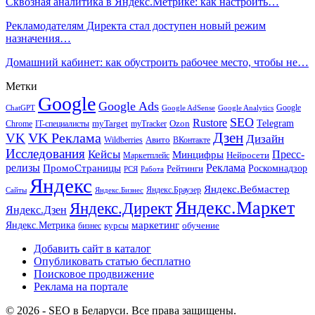
Сквозная аналитика в Яндекс.Метрике: как настроить…
Рекламодателям Директа стал доступен новый режим
назначения…
Домашний кабинет: как обустроить рабочее место, чтобы не…
Метки
Google
Google Ads
Google
ChatGPT
Google AdSense
Google Analytics
SEO
Rustore
Telegram
Ozon
IT-специалисты
myTarget
myTracker
Chrome
VK Реклама
Дзен
VK
Дизайн
Wildberries
Авито
ВКонтакте
Исследования
Кейсы
Пресс-
Минцифры
Нейросети
Маркетплейс
релизы
Реклама
ПромоСтраницы
Рейтинги
Роскомнадзор
РСЯ
Работа
Яндекс
Яндекс.Вебмастер
Яндекс.Браузер
Сайты
Яндекс.Бизнес
Яндекс.Маркет
Яндекс.Директ
Яндекс.Дзен
маркетинг
Яндекс.Метрика
обучение
бизнес
курсы
Добавить сайт в каталог
Опубликовать статью бесплатно
Поисковое продвижение
Реклама на портале
© 2026 - SEO в Беларуси. Все права защищены.