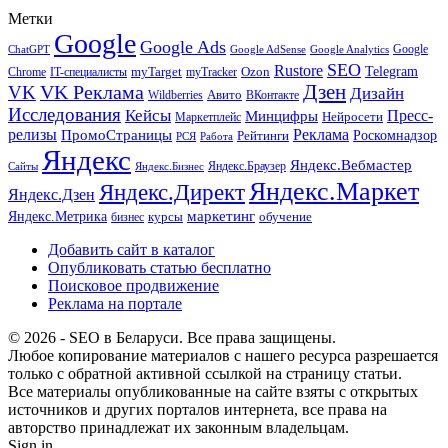
Метки
Google
Google Ads
Google
ChatGPT
Google AdSense
Google Analytics
SEO
Rustore
Telegram
Ozon
IT-специалисты
myTarget
myTracker
Chrome
VK Реклама
Дзен
VK
Дизайн
Wildberries
Авито
ВКонтакте
Исследования
Кейсы
Пресс-
Минцифры
Нейросети
Маркетплейс
релизы
Реклама
ПромоСтраницы
Рейтинги
Роскомнадзор
РСЯ
Работа
Яндекс
Яндекс.Вебмастер
Яндекс.Браузер
Сайты
Яндекс.Бизнес
Яндекс.Маркет
Яндекс.Директ
Яндекс.Дзен
маркетинг
Яндекс.Метрика
обучение
бизнес
курсы
Добавить сайт в каталог
Опубликовать статью бесплатно
Поисковое продвижение
Реклама на портале
© 2026 - SEO в Беларуси. Все права защищены.
Любое копирование материалов с нашего ресурса разрешается
только с обратной активной ссылкой на страницу статьи.
Все материалы опубликованные на сайте взяты с открытых
источников и других порталов интернета, все права на
авторство принадлежат их законным владельцам.
Sign in