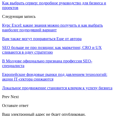
Как выбрать сервер: подробное руководство для бизнеса и
проектов
Следующая запись
Курс Excel: какие знания можно получить и как выбрать
наиболее подходящий вариант
Вам также могут понравиться
Еще от автора
SEO больше не про позиции: как маркетинг, CRO и UX
сливаются в одну стратегию
В Молдове официально признана профессия SEO-
специалиста
Европейские фондовые рынки под давлением технологий:
акции IT‑сектора снижаются
Локальное продвижение становится ключом к успеху бизнеса
Prev
Next
Оставьте ответ
Ваш электронный адрес не будет опубликован.