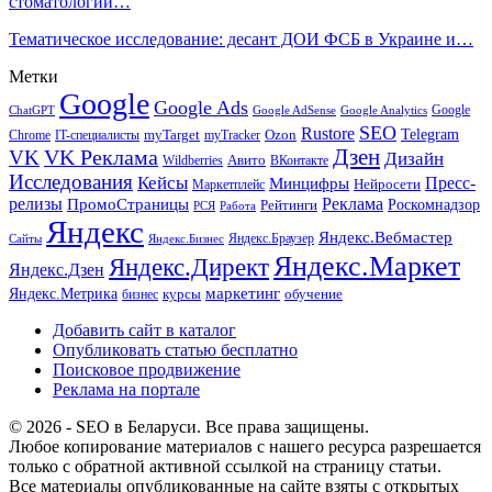
стоматологии…
Тематическое исследование: десант ДОИ ФСБ в Украине и…
Метки
Google
Google Ads
Google
ChatGPT
Google AdSense
Google Analytics
SEO
Rustore
Telegram
Ozon
IT-специалисты
myTarget
myTracker
Chrome
VK Реклама
Дзен
VK
Дизайн
Wildberries
Авито
ВКонтакте
Исследования
Кейсы
Пресс-
Минцифры
Нейросети
Маркетплейс
релизы
Реклама
ПромоСтраницы
Рейтинги
Роскомнадзор
РСЯ
Работа
Яндекс
Яндекс.Вебмастер
Яндекс.Браузер
Сайты
Яндекс.Бизнес
Яндекс.Маркет
Яндекс.Директ
Яндекс.Дзен
маркетинг
Яндекс.Метрика
обучение
бизнес
курсы
Добавить сайт в каталог
Опубликовать статью бесплатно
Поисковое продвижение
Реклама на портале
© 2026 - SEO в Беларуси. Все права защищены.
Любое копирование материалов с нашего ресурса разрешается
только с обратной активной ссылкой на страницу статьи.
Все материалы опубликованные на сайте взяты с открытых