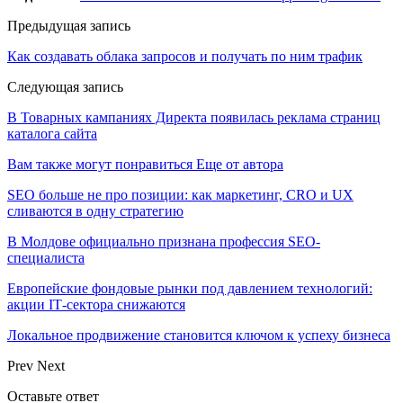
Предыдущая запись
Как создавать облака запросов и получать по ним трафик
Следующая запись
В Товарных кампаниях Директа появилась реклама страниц
каталога сайта
Вам также могут понравиться
Еще от автора
SEO больше не про позиции: как маркетинг, CRO и UX
сливаются в одну стратегию
В Молдове официально признана профессия SEO-
специалиста
Европейские фондовые рынки под давлением технологий:
акции IT‑сектора снижаются
Локальное продвижение становится ключом к успеху бизнеса
Prev
Next
Оставьте ответ