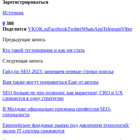
Зарегистрироваться
Источник
0
308
Поделится
VK
OK.ru
Facebook
Twitter
WhatsApp
Telegram
Viber
Предыдущая запись
Кто такой тестировщик и как им стать
Следующая запись
Гайд по SEO 2023: занимаем первые строки поиска
Вам также могут понравиться
Еще от автора
SEO больше не про позиции: как маркетинг, CRO и UX
сливаются в одну стратегию
В Молдове официально признана профессия SEO-
специалиста
Европейские фондовые рынки под давлением технологий:
акции IT‑сектора снижаются