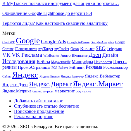
В MyTracker появился инструмент для оценки портрета…
Обновление Google Lighthouse до версии 8.4
Теряются лиды? Как настроить сквозную аналитику
Метки
Google
Google Ads
Google
ChatGPT
Google AdSense
Google Analytics
SEO
Rustore
Telegram
Ozon
IT-специалисты
myTarget
myTracker
Chrome
VK Реклама
Дзен
VK
Дизайн
Wildberries
Авито
ВКонтакте
Исследования
Кейсы
Пресс-
Минцифры
Нейросети
Маркетплейс
релизы
Реклама
ПромоСтраницы
Рейтинги
Роскомнадзор
РСЯ
Работа
Яндекс
Яндекс.Вебмастер
Яндекс.Браузер
Сайты
Яндекс.Бизнес
Яндекс.Маркет
Яндекс.Директ
Яндекс.Дзен
маркетинг
Яндекс.Метрика
обучение
бизнес
курсы
Добавить сайт в каталог
Опубликовать статью бесплатно
Поисковое продвижение
Реклама на портале
© 2026 - SEO в Беларуси. Все права защищены.