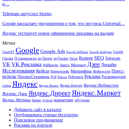
и…
Telegram запустил Stories
Google рассылает уведомления о том, что ресурсы Universal…
Яндекс тестирует новое оформление рекламы на выдаче
Метки
Google
Google Ads
Google
ChatGPT
Google AdSense
Google Analytics
SEO
Rustore
Telegram
Ozon
IT-специалисты
myTarget
myTracker
Chrome
VK Реклама
Дзен
VK
Дизайн
Wildberries
Авито
ВКонтакте
Исследования
Кейсы
Пресс-
Минцифры
Нейросети
Маркетплейс
релизы
Реклама
ПромоСтраницы
Рейтинги
Роскомнадзор
РСЯ
Работа
Яндекс
Яндекс.Вебмастер
Яндекс.Браузер
Сайты
Яндекс.Бизнес
Яндекс.Маркет
Яндекс.Директ
Яндекс.Дзен
маркетинг
Яндекс.Метрика
обучение
бизнес
курсы
Добавить сайт в каталог
Опубликовать статью бесплатно
Поисковое продвижение
Реклама на портале