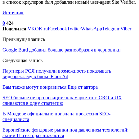
в список краулеров был добавлен новый user-agent Site Verifier.
Источник
0
424
Поделится
VK
OK.ru
Facebook
Twitter
WhatsApp
Telegram
Viber
Предыдущая запись
Google Bard добавил больше разнообразия в черновики
Следующая запись
Партнеры РСЯ получили возможность показывать
видеорекламу в блоке Floor Ad
Вам также могут понравиться
Еще от автора
SEO больше не про позиции: как маркетинг, CRO и UX
сливаются в одну стратегию
В Молдове официально признана профессия SEO-
специалиста
Европейские фондовые рынки под давлением технологий:
акции IT‑сектора снижаются