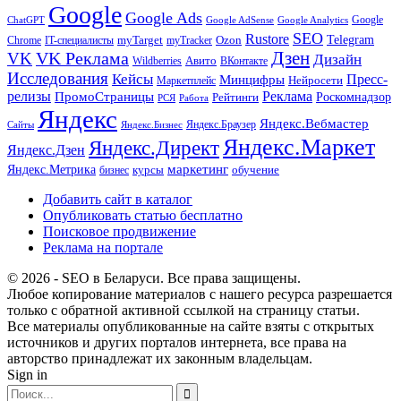
Google
Google Ads
Google
ChatGPT
Google AdSense
Google Analytics
SEO
Rustore
Telegram
Ozon
IT-специалисты
myTarget
myTracker
Chrome
VK Реклама
Дзен
VK
Дизайн
Wildberries
Авито
ВКонтакте
Исследования
Кейсы
Пресс-
Минцифры
Нейросети
Маркетплейс
релизы
Реклама
ПромоСтраницы
Рейтинги
Роскомнадзор
РСЯ
Работа
Яндекс
Яндекс.Вебмастер
Яндекс.Браузер
Сайты
Яндекс.Бизнес
Яндекс.Маркет
Яндекс.Директ
Яндекс.Дзен
маркетинг
Яндекс.Метрика
обучение
бизнес
курсы
Добавить сайт в каталог
Опубликовать статью бесплатно
Поисковое продвижение
Реклама на портале
© 2026 - SEO в Беларуси. Все права защищены.
Любое копирование материалов с нашего ресурса разрешается
только с обратной активной ссылкой на страницу статьи.
Все материалы опубликованные на сайте взяты с открытых
источников и других порталов интернета, все права на
авторство принадлежат их законным владельцам.
Sign in