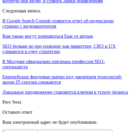
которую они видят, и ставить лайки объявлениям
Следующая запись
В Google Search Console появится отчет об индексации
страниц с видеоконтентом
Вам также могут понравиться
Еще от автора
SEO больше не про позиции: как маркетинг, CRO и UX
сливаются в одну стратегию
В Молдове официально признана профессия SEO-
специалиста
Европейские фондовые рынки под давлением технологий:
акции IT‑сектора снижаются
Локальное продвижение становится ключом к успеху бизнеса
Prev
Next
Оставьте ответ
Ваш электронный адрес не будет опубликован.