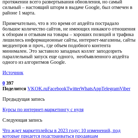
протяжении всего развертывания обновления, но самый
сильный – настоящий шторм в выдаче Google, был отмечен в
районе 1 марта.
Примечательно, что в это время от апдейта пострадало
большое количество сайтов, не имеющих никакого отношения
к обзорам и отзывам на товары – хороших позиций и трафика
лишились информационные сайты, интернет-магазины, сайты
медцентров и проч., где объем подобного контента
минимален. Это заставило западных коллег заподозрить
параллельный запуск еще одного, необъявленного апдейта
одного из алгоритмов Google.
Источник
0
397
Поделится
VK
OK.ru
Facebook
Twitter
WhatsApp
Telegram
Viber
Предыдущая запись
Курсы по интернет-маркетингу с нуля
Следующая запись
Что ждет маркетплейсы в 2023 году: 10 изменений, под
которые придется подстраиваться продавцам