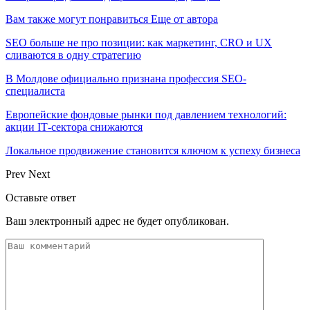
Вам также могут понравиться
Еще от автора
SEO больше не про позиции: как маркетинг, CRO и UX
сливаются в одну стратегию
В Молдове официально признана профессия SEO-
специалиста
Европейские фондовые рынки под давлением технологий:
акции IT‑сектора снижаются
Локальное продвижение становится ключом к успеху бизнеса
Prev
Next
Оставьте ответ
Ваш электронный адрес не будет опубликован.