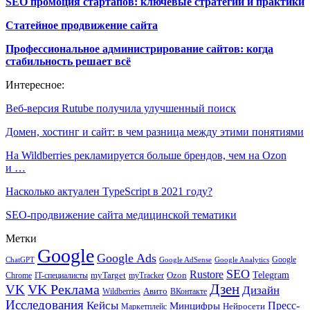
SEO промоция стартапов: ключевые стратегии и практики
Статейное продвижение сайта
Профессиональное администрирование сайтов: когда
стабильность решает всё
Интересное:
Веб-версия Rutube получила улучшенный поиск
Домен, хостинг и сайт: в чем разница между этими понятиями
На Wildberries рекламируется больше брендов, чем на Ozon
и …
Насколько актуален TypeScript в 2021 году?
SEO-продвижение сайта медицинской тематики
Метки
Google
Google Ads
Google
ChatGPT
Google AdSense
Google Analytics
SEO
Rustore
Telegram
Ozon
IT-специалисты
myTarget
myTracker
Chrome
VK Реклама
Дзен
VK
Дизайн
Wildberries
Авито
ВКонтакте
Исследования
Кейсы
Пресс-
Минцифры
Нейросети
Маркетплейс