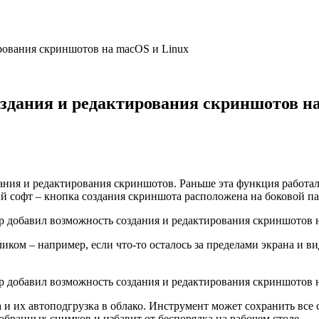
ирования скриншотов на macOS и Linux
оздания и редактирования скриншотов н
ния и редактирования скриншотов. Раньше эта функция работала 
й софт – кнопка создания скриншота расположена на боковой па
иком – например, если что-то осталось за пределами экрана и в
а и их автоподгрузка в облако. Инструмент может сохранить вс
бранных снимков и избавит от беспорядка на рабочем столе.