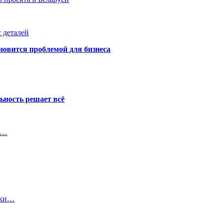
 деталей
новится проблемой для бизнеса
ьность решает всё
о…
дки…