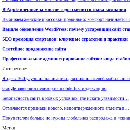
В Apple впервые за многие годы сменится глава компании
Выбираем женские кроссовки правильно: комфорт начинается с
Вышло обновление WordPress: почему устаревший сайт ста
SEO промоция стартапов: ключевые стратегии и практики
Статейное продвижение сайта
Профессиональное администрирование сайтов: когда стабил
Интересное:
Яндекс 360 улучшил навигацию для пользователей мобильног
Google завершил переход на mobile‑first индексацию
Безопасность сайта в новых условиях: где искать уязвимости…
Отмечаются признаки нового, неподтвержденного апдейта в…
Покупателям больше не нужны глобальная распродажа и «ски
Метки