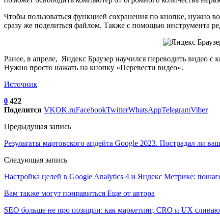
Чтобы пользоваться функцией сохранения по кнопке, нужно во
сразу же поделиться файлом. Также с помощью инструмента ре
Ранее, в апреле, Яндекс Браузер научился переводить видео с к
Нужно просто нажать на кнопку «Перевести видео».
Источник
0
422
Поделится
VK
OK.ru
Facebook
Twitter
WhatsApp
Telegram
Viber
Предыдущая запись
Результаты мартовского апдейта Google 2023. Пострадал ли ваш
Следующая запись
Настройка целей в Google Analytics 4 и Яндекс Метрике: поша
Вам также могут понравиться
Еще от автора
SEO больше не про позиции: как маркетинг, CRO и UX сливаю