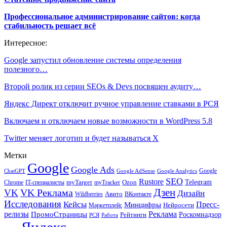
Профессиональное администрирование сайтов: когда
стабильность решает всё
Интересное:
Google запустил обновление системы определения
полезного…
Второй ролик из серии SEOs & Devs посвящен аудиту…
Яндекс Директ отключит ручное управление ставками в РСЯ
Включаем и отключаем новые возможности в WordPress 5.8
Twitter меняет логотип и будет называться X
Метки
Google
Google Ads
Google
ChatGPT
Google AdSense
Google Analytics
SEO
Rustore
Telegram
Ozon
IT-специалисты
myTarget
myTracker
Chrome
VK Реклама
Дзен
VK
Дизайн
Wildberries
Авито
ВКонтакте
Исследования
Кейсы
Пресс-
Минцифры
Нейросети
Маркетплейс
релизы
Реклама
ПромоСтраницы
Рейтинги
Роскомнадзор
РСЯ
Работа
Яндекс