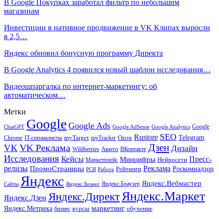
В Google Покупках заработал фильтр по небольшим
магазинам
Инвестиции в нативное продвижение в VK Клипах выросли
в 2,5…
Яндекс обновил бонусную программу Директа
В Google Analytics 4 появился новый шаблон исследования…
Видеошпаргалка по интернет-маркетингу: об
автоматическом…
Метки
Google
Google Ads
Google
ChatGPT
Google AdSense
Google Analytics
SEO
Rustore
Telegram
Ozon
IT-специалисты
myTarget
myTracker
Chrome
VK Реклама
Дзен
VK
Дизайн
Wildberries
Авито
ВКонтакте
Исследования
Кейсы
Пресс-
Минцифры
Нейросети
Маркетплейс
релизы
Реклама
ПромоСтраницы
Рейтинги
Роскомнадзор
РСЯ
Работа
Яндекс
Яндекс.Вебмастер
Яндекс.Браузер
Сайты
Яндекс.Бизнес
Яндекс.Маркет
Яндекс.Директ
Яндекс.Дзен
маркетинг
Яндекс.Метрика
обучение
бизнес
курсы