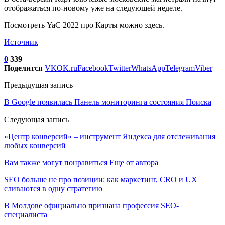
отображаться по-новому уже на следующей неделе.
Посмотреть YaC 2022 про Карты можно здесь.
Источник
0
339
Поделится
VK
OK.ru
Facebook
Twitter
WhatsApp
Telegram
Viber
Предыдущая запись
В Google появилась Панель мониторинга состояния Поиска
Следующая запись
«Центр конверсий» – инструмент Яндекса для отслеживания
любых конверсий
Вам также могут понравиться
Еще от автора
SEO больше не про позиции: как маркетинг, CRO и UX
сливаются в одну стратегию
В Молдове официально признана профессия SEO-
специалиста