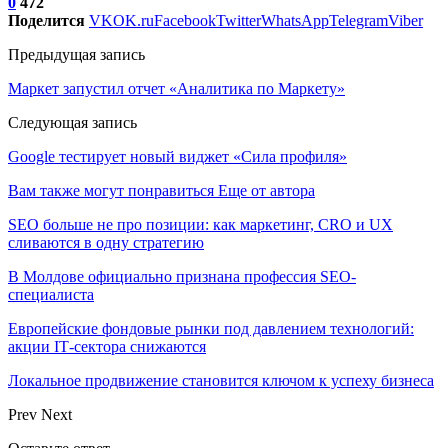
0
472
Поделится
VK
OK.ru
Facebook
Twitter
WhatsApp
Telegram
Viber
Предыдущая запись
Маркет запустил отчет «Аналитика по Маркету»
Следующая запись
Google тестирует новый виджет «Сила профиля»
Вам также могут понравиться
Еще от автора
SEO больше не про позиции: как маркетинг, CRO и UX
сливаются в одну стратегию
В Молдове официально признана профессия SEO-
специалиста
Европейские фондовые рынки под давлением технологий:
акции IT‑сектора снижаются
Локальное продвижение становится ключом к успеху бизнеса
Prev
Next