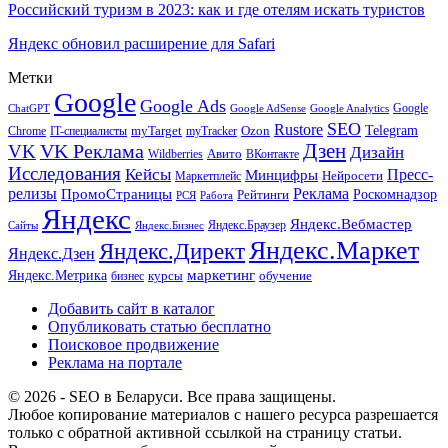
Российский туризм в 2023: как и где отелям искать туристов
Яндекс обновил расширение для Safari
Метки
Google
Google Ads
Google
ChatGPT
Google AdSense
Google Analytics
SEO
Rustore
Telegram
Ozon
IT-специалисты
myTarget
myTracker
Chrome
VK Реклама
Дзен
VK
Дизайн
Wildberries
Авито
ВКонтакте
Исследования
Кейсы
Пресс-
Минцифры
Нейросети
Маркетплейс
релизы
Реклама
ПромоСтраницы
Рейтинги
Роскомнадзор
РСЯ
Работа
Яндекс
Яндекс.Вебмастер
Яндекс.Браузер
Сайты
Яндекс.Бизнес
Яндекс.Маркет
Яндекс.Директ
Яндекс.Дзен
маркетинг
Яндекс.Метрика
обучение
бизнес
курсы
Добавить сайт в каталог
Опубликовать статью бесплатно
Поисковое продвижение
Реклама на портале
© 2026 - SEO в Беларуси. Все права защищены.
Любое копирование материалов с нашего ресурса разрешается
только с обратной активной ссылкой на страницу статьи.