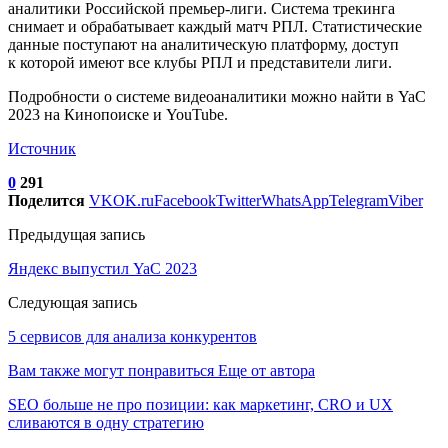
аналитики Российской премьер-лиги. Система трекинга
снимает и обрабатывает каждый матч РПЛ. Статистические
данные поступают на аналитическую платформу, доступ
к которой имеют все клубы РПЛ и представители лиги.
Подробности о системе видеоаналитики можно найти в YaC
2023 на Кинопоиске и YouTube.
Источник
0
291
Поделится
VK
OK.ru
Facebook
Twitter
WhatsApp
Telegram
Viber
Предыдущая запись
Яндекс выпустил YaC 2023
Следующая запись
5 сервисов для анализа конкурентов
Вам также могут понравиться
Еще от автора
SEO больше не про позиции: как маркетинг, CRO и UX
сливаются в одну стратегию