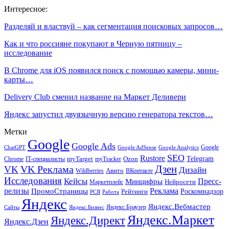
Интересное:
Разделяй и властвуй – как сегментация поисковых запросов…
Как и что россияне покупают в Черную пятницу –
исследование
В Chrome для iOS появился поиск с помощью камеры, мини-
карты…
Delivery Club сменил название на Маркет Деливери
Яндекс запустил двуязычную версию генератора текстов…
Метки
Google
Google Ads
Google
ChatGPT
Google AdSense
Google Analytics
SEO
Rustore
Telegram
Ozon
IT-специалисты
myTarget
myTracker
Chrome
VK Реклама
Дзен
VK
Дизайн
Wildberries
Авито
ВКонтакте
Исследования
Кейсы
Пресс-
Минцифры
Нейросети
Маркетплейс
релизы
Реклама
ПромоСтраницы
Рейтинги
Роскомнадзор
РСЯ
Работа
Яндекс
Яндекс.Вебмастер
Яндекс.Браузер
Сайты
Яндекс.Бизнес
Яндекс.Маркет
Яндекс.Директ
Яндекс.Дзен