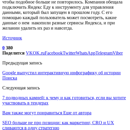
чтобы подобное больше не повторилось. Компания обещала
подключить Яндекс Еду к инструменту для управления
данными, который был запущен в прошлом году. С его
помощью каждый пользователь может посмотреть, какие
данные о нем накопили разные сервисы Яндекса, и при
желании удалить их раз и навсегда.
Источник
0
380
Поделится
VK
OK.ru
Facebook
Twitter
WhatsApp
Telegram
Viber
Предыдущая запись
Google выпустил интерактивную инфографику об истории
Поиска
Следующая запись
7 подводных камней: к чему и как готовиться, если вы хотите
участвовать в тендерах
Вам также могут понравиться
Еще от автора
SEO больше не про позиции: как маркетинг, CRO и UX
сливаются в одну стратегию