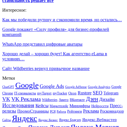
стабильность решает всё
Интересное:
Как мы победили рутину и сэкономили время, но остались…
Google покажет «Силу профиля» для бизнес-профилей
компаний
WhatsApp представил цифровые аватары
Хорошо делай – хорошо будет! Как агентство eLama в
условиях…
Сайт Wildberries вернул привычное название
Метки
Google
Google Ads
Google
ChatGPT
Google AdSense
Google Analytics
SEO
Rustore
Telegram
Ozon
IT-специалисты
myTarget
myTracker
Chrome
VK Реклама
Дзен
VK
Дизайн
Wildberries
Авито
ВКонтакте
Исследования
Кейсы
Пресс-
Минцифры
Нейросети
Маркетплейс
релизы
Реклама
ПромоСтраницы
Рейтинги
Роскомнадзор
РСЯ
Работа
Яндекс
Яндекс.Вебмастер
Яндекс.Браузер
Сайты
Яндекс.Бизнес