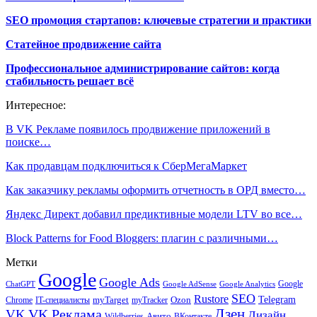
SEO промоция стартапов: ключевые стратегии и практики
Статейное продвижение сайта
Профессиональное администрирование сайтов: когда
стабильность решает всё
Интересное:
В VK Рекламе появилось продвижение приложений в
поиске…
Как продавцам подключиться к СберМегаМаркет
Как заказчику рекламы оформить отчетность в ОРД вместо…
Яндекс Директ добавил предиктивные модели LTV во все…
Block Patterns for Food Bloggers: плагин с различными…
Метки
Google
Google Ads
Google
ChatGPT
Google AdSense
Google Analytics
SEO
Rustore
Telegram
Ozon
IT-специалисты
myTarget
myTracker
Chrome
VK Реклама
Дзен
VK
Дизайн
Wildberries
Авито
ВКонтакте