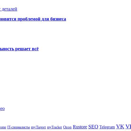
 деталей
новится проблемой для бизнеса
ьность решает всё
део
V
VK
SEO
Rustore
Telegram
Ozon
IT-специалисты
myTarget
myTracker
rome