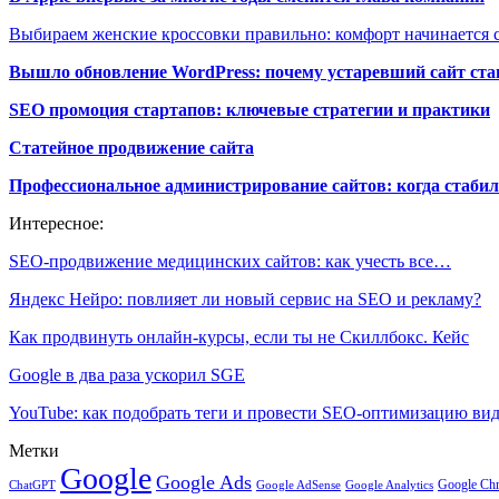
Выбираем женские кроссовки правильно: комфорт начинается с
Вышло обновление WordPress: почему устаревший сайт ста
SEO промоция стартапов: ключевые стратегии и практики
Статейное продвижение сайта
Профессиональное администрирование сайтов: когда стабил
Интересное:
SEO-продвижение медицинских сайтов: как учесть все…
Яндекс Нейро: повлияет ли новый сервис на SEO и рекламу?
Как продвинуть онлайн-курсы, если ты не Скиллбокс. Кейс
Google в два раза ускорил SGE
YouTube: как подобрать теги и провести SEO-оптимизацию ви
Метки
Google
Google Ads
Google Ch
ChatGPT
Google AdSense
Google Analytics