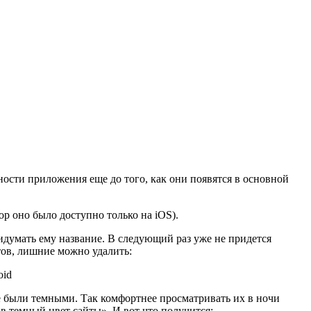
сти приложения еще до того, как они появятся в основной
ор оно было доступно только на iOS).
идумать ему название. В следующий раз уже не придется
тов, лишние можно удалить:
же были темными. Так комфортнее просматривать их в ночи
в темный цвет сайты». И вот что получится: