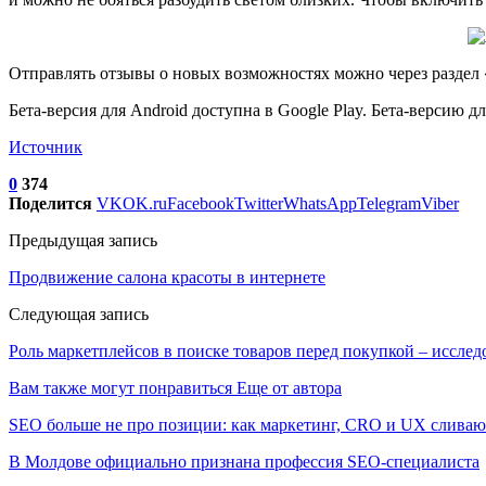
Отправлять отзывы о новых возможностях можно через раздел «
Бета-версия для Android доступна в Google Play. Бета-версию д
Источник
0
374
Поделится
VK
OK.ru
Facebook
Twitter
WhatsApp
Telegram
Viber
Предыдущая запись
Продвижение салона красоты в интернете
Следующая запись
Роль маркетплейсов в поиске товаров перед покупкой – исслед
Вам также могут понравиться
Еще от автора
SEO больше не про позиции: как маркетинг, CRO и UX сливаю
В Молдове официально признана профессия SEO-специалиста