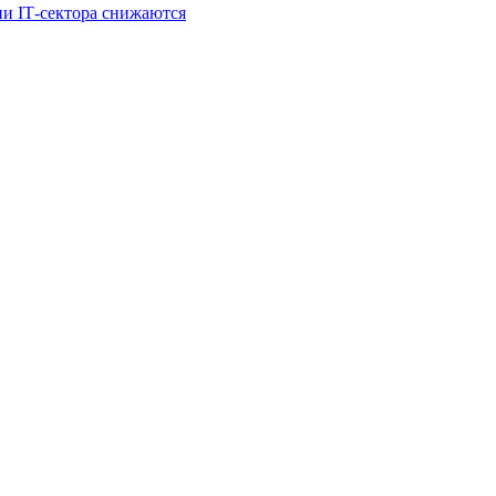
и IT‑сектора снижаются