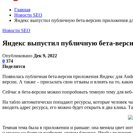
Главная
Новости SEO
Яндекс выпустил публичную бета-версию приложения дл
Новости SEO
Яндекс выпустил публичную бета-верс
Опубликовано
Дек 9, 2022
0
374
Поделится
Появилась публичная бета-версия приложения Яндекс для Andr
версии. А также – присылать свои отзывы и влиять на то, каким
Сейчас в бета-версии можно попробовать темную тему для веб-с
На табло автоматически попадают ресурсы, которые человек ча
вводить адрес ресурса, его можно будет открыть в два клика. 
Темная тема была в приложении и раньше: она меняла цвет ин
и можно не бояться разбудить светом близких. Чтобы включить