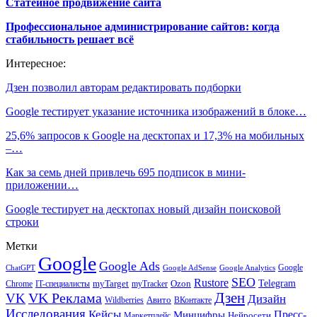
Статейное продвижение сайта
Профессиональное администрирование сайтов: когда
стабильность решает всё
Интересное:
Дзен позволил авторам редактировать подборки
Google тестирует указание источника изображений в блоке…
25,6% запросов к Google на десктопах и 17,3% на мобильных
–…
Как за семь дней привлечь 695 подписок в мини-
приложении…
Google тестирует на десктопах новый дизайн поисковой
строки
Метки
Google
Google Ads
Google
ChatGPT
Google AdSense
Google Analytics
SEO
Rustore
Telegram
Ozon
IT-специалисты
myTarget
myTracker
Chrome
VK Реклама
Дзен
VK
Дизайн
Wildberries
Авито
ВКонтакте
Исследования
Кейсы
Пресс-
Минцифры
Нейросети
Маркетплейс