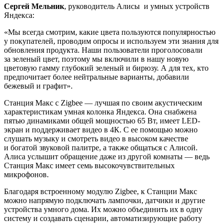
Сергей Мельник
, руководитель Алисы и умных устройств
Яндекса:
«Мы всегда смотрим, какие цвета пользуются популярностью
у покупателей, проводим опросы и используем эти знания для
обновления продукта. Наши пользователи проголосовали
за зеленый цвет, поэтому мы включили в нашу новую
цветовую гамму глубокий зеленый и бирюзу. А для тех, кто
предпочитает более нейтральные варианты, добавили
бежевый и графит».
Станция Макс с Zigbee — лучшая по своим акустическим
характеристикам умная колонка Яндекса. Она снабжена
пятью динамиками общей мощностью 65 Вт, имеет LED-
экран и поддерживает видео в 4К. С ее помощью можно
слушать музыку и смотреть видео в высоком качестве
и богатой звуковой палитре, а также общаться с Алисой.
Алиса услышит обращение даже из другой комнаты — ведь
Станция Макс имеет семь высокочувствительных
микрофонов.
Благодаря встроенному модулю Zigbee, к Станции Макс
можно напрямую подключать лампочки, датчики и другие
устройства умного дома. Их можно объединить их в одну
систему и создавать сценарии, автоматизирующие работу