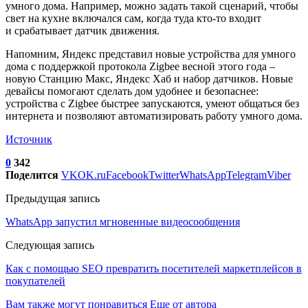
умного дома. Например, можно задать такой сценарий, чтобы
свет на кухне включался сам, когда туда кто-то входит
и срабатывает датчик движения.
Напомним, Яндекс представил новые устройства для умного
дома с поддержкой протокола Zigbee весной этого года –
новую Станцию Макс, Яндекс Хаб и набор датчиков. Новые
девайсы помогают сделать дом удобнее и безопаснее:
устройства с Zigbee быстрее запускаются, умеют общаться без
интернета и позволяют автоматизировать работу умного дома.
Источник
0
342
Поделится
VK
OK.ru
Facebook
Twitter
WhatsApp
Telegram
Viber
Предыдущая запись
WhatsApp запустил мгновенные видеосообщения
Следующая запись
Как с помощью SEO превратить посетителей маркетплейсов в
покупателей
Вам также могут понравиться
Еще от автора