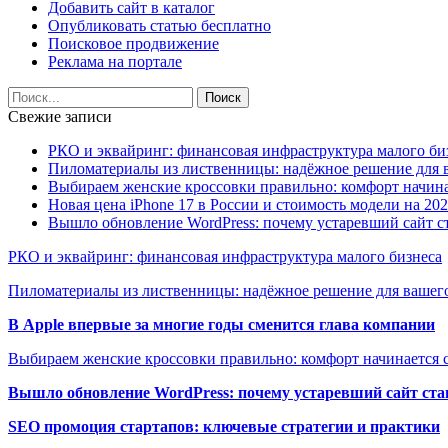
Добавить сайт в каталог
Опубликовать статью бесплатно
Поисковое продвижение
Реклама на портале
Свежие записи
РКО и эквайринг: финансовая инфраструктура малого би
Пиломатериалы из лиственницы: надёжное решение для в
Выбираем женские кроссовки правильно: комфорт начина
Новая цена iPhone 17 в России и стоимость модели на 202
Вышло обновление WordPress: почему устаревший сайт с
РКО и эквайринг: финансовая инфраструктура малого бизнеса
Пиломатериалы из лиственницы: надёжное решение для вашего
В Apple впервые за многие годы сменится глава компании
Выбираем женские кроссовки правильно: комфорт начинается с
Вышло обновление WordPress: почему устаревший сайт ста
SEO промоция стартапов: ключевые стратегии и практики