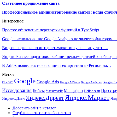
Статейное продвижение сайта
Профессиональное администрирование сайтов: когда стабил
Интересное:
Простое объяснение перегрузки функций в TypeScript
Google: использование Google Analytics не является фактором…
Видеошпаргалка по интернет-маркетингу: как запустить…
Яндекс Бизнес подготовил кабинет рекламодателей к соблюд
В Adfox появилась новая опция геотаргетинга «Регион на…
Метки
Google
Google Ads
Google Ch
ChatGPT
Google AdSense
Google Analytics
Исследования
Кейсы
Пресс-р
Минцифры
Нейросети
Маркетплейс
Яндекс.Маркет
Яндекс.Директ
Яндекс.Дзен
Янд
Добавить сайт в каталог
Опубликовать статью бесплатно