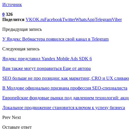
Источник
0
326
Поделится
VK
OK.ru
Facebook
Twitter
WhatsApp
Telegram
Viber
Предыдущая запись
У Яндекс Вебмастера появился свой канал в Telegram
Следующая запись
Яндекс представил Yandex Mobile Ads SDK 6
Вам также могут понравиться
Еще от автора
SEO больше не про позиции: как маркетинг, CRO и UX сливаю
В Молдове официально признана профессия SEO-специалиста
Европейские фондовые рынки под давлением технологий: акци
Локальное продвижение становится ключом к успеху бизнеса
Prev
Next
Оставьте ответ