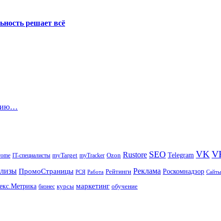
ьность решает всё
ению…
V
VK
SEO
Rustore
Telegram
Ozon
IT-специалисты
myTarget
myTracker
rome
елизы
Реклама
ПромоСтраницы
Рейтинги
Роскомнадзор
РСЯ
Работа
Сайты
маркетинг
екс.Метрика
обучение
бизнес
курсы