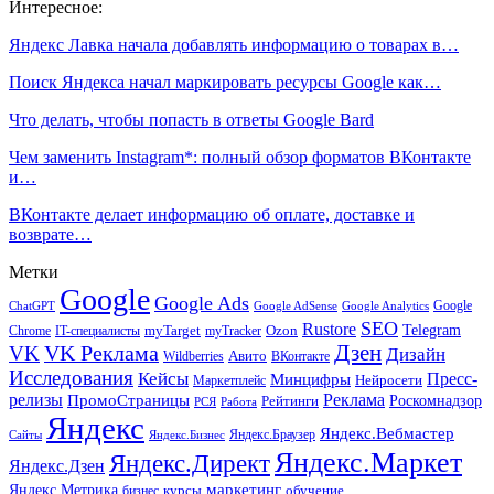
Интересное:
Яндекс Лавка начала добавлять информацию о товарах в…
Поиск Яндекса начал маркировать ресурсы Google как…
Что делать, чтобы попасть в ответы Google Bard
Чем заменить Instagram*: полный обзор форматов ВКонтакте
и…
ВКонтакте делает информацию об оплате, доставке и
возврате…
Метки
Google
Google Ads
Google
ChatGPT
Google AdSense
Google Analytics
SEO
Rustore
Telegram
Ozon
IT-специалисты
myTarget
myTracker
Chrome
VK Реклама
Дзен
VK
Дизайн
Wildberries
Авито
ВКонтакте
Исследования
Кейсы
Пресс-
Минцифры
Нейросети
Маркетплейс
релизы
Реклама
ПромоСтраницы
Рейтинги
Роскомнадзор
РСЯ
Работа
Яндекс
Яндекс.Вебмастер
Яндекс.Браузер
Сайты
Яндекс.Бизнес
Яндекс.Маркет
Яндекс.Директ
Яндекс.Дзен
маркетинг
Яндекс.Метрика
обучение
бизнес
курсы