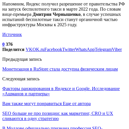
Напомним, Яндекс получил разрешение от правительства РФ
на запуск беспилотного такси в марте 2022 года. По словам
вице-премьера
Дмитрия Чернышенко
, в случае успешных
испытаний беспилотные такси станут органичной частью
инфраструктуры Москвы к 2025 году.
Источник
0
376
Поделится
VK
OK.ru
Facebook
Twitter
WhatsApp
Telegram
Viber
Предыдущая запись
Монетизация в RuStore стала доступна физическим лицам
Следующая запись
Факторы ранжирования в Яндексе и Google. Исследование
«Ашманов и партнеры»
Вам также могут понравиться
Еще от автора
SEO больше не про позиции: как маркетинг, CRO и UX
сливаются в одну стратегию
В Молдове официально признана профессия SEO-