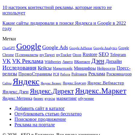
10 настроек контекстной рекламы, которые никто не
использует
Какие сайты лидировали в поиске Яндекса и Google в 2022
году
Метки
Google
Google Ads
Google
ChatGPT
Google AdSense
Google Analytics
SEO
Rustore
Telegram
Ozon
IT-специалисты
myTarget
myTracker
Chrome
VK Реклама
Дзен
VK
Дизайн
Wildberries
Авито
ВКонтакте
Исследования
Кейсы
Пресс-
Минцифры
Нейросети
Маркетплейс
релизы
Реклама
ПромоСтраницы
Рейтинги
Роскомнадзор
РСЯ
Работа
Яндекс
Яндекс.Вебмастер
Яндекс.Браузер
Сайты
Яндекс.Бизнес
Яндекс.Маркет
Яндекс.Директ
Яндекс.Дзен
маркетинг
Яндекс.Метрика
обучение
бизнес
курсы
Добавить сайт в каталог
Опубликовать статью бесплатно
Поисковое продвижение
Реклама на портале
© 2026 - SEO в Беларуси. Все права защищены.