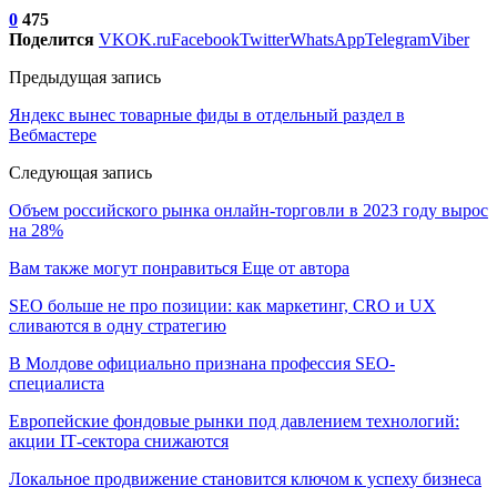
0
475
Поделится
VK
OK.ru
Facebook
Twitter
WhatsApp
Telegram
Viber
Предыдущая запись
Яндекс вынес товарные фиды в отдельный раздел в
Вебмастере
Следующая запись
Объем российского рынка онлайн-торговли в 2023 году вырос
на 28%
Вам также могут понравиться
Еще от автора
SEO больше не про позиции: как маркетинг, CRO и UX
сливаются в одну стратегию
В Молдове официально признана профессия SEO-
специалиста
Европейские фондовые рынки под давлением технологий:
акции IT‑сектора снижаются
Локальное продвижение становится ключом к успеху бизнеса