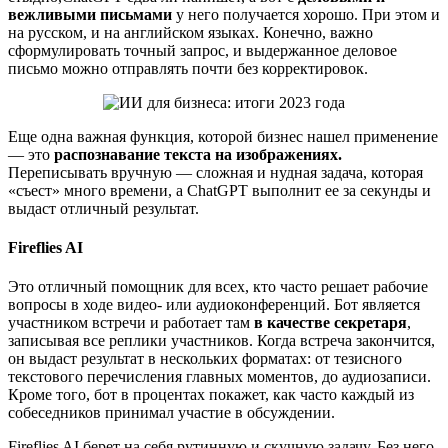
вежливыми письмами
у него получается хорошо.
При этом и
на русском, и на английском языках. Конечно, важно
сформулировать точный запрос, и выдержанное деловое
письмо можно отправлять почти без корректировок.
Еще одна важная функция, которой бизнес нашел применение
— это
распознавание текста на изображениях.
Переписывать вручную — сложная и нудная задача, которая
«съест» много времени, а ChatGPT выполнит ее за секунды и
выдаст отличный результат.
Fireflies AI
Это отличный помощник для всех, кто часто решает рабочие
вопросы в ходе видео- или аудиоконференций. Бот является
участником встречи и работает там
в качестве секретаря
,
записывая все реплики участников. Когда встреча закончится,
он выдаст результат в нескольких форматах: от тезисного
текстового перечисления главных моментов, до аудиозаписи.
Кроме того, бот в процентах покажет, как часто каждый из
собеседников принимал участие в обсуждении.
Fireflies AI берет на себя рутинную и скучную задачу. Без него