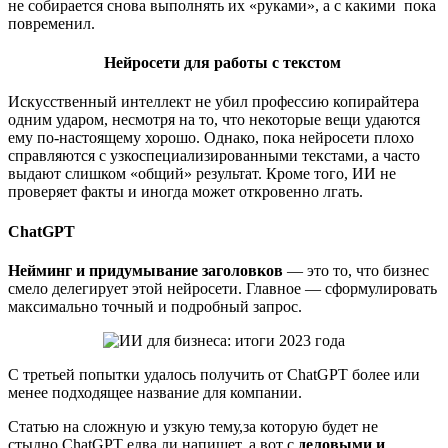
не собирается снова выполнять их «руками», а с какими пока
повременил.
Нейросети для работы с текстом
Искусственный интеллект не убил профессию копирайтера
одним ударом, несмотря на то, что некоторые вещи удаются
ему по-настоящему хорошо. Однако, пока нейросети плохо
справляются с узкоспециализированными текстами, а часто
выдают слишком «общий» результат. Кроме того, ИИ не
проверяет факты и иногда может откровенно лгать.
ChatGPT
Нейминг и придумывание заголовков
— это то, что бизнес
смело делегирует этой нейросети. Главное — сформулировать
максимально точный и подробный запрос.
С третьей попытки удалось получить от ChatGPT более или
менее подходящее название для компании.
Статью на сложную и узкую тему,за которую будет не
стыдно,ChatGPT едва ли напишет, а вот с
деловыми и