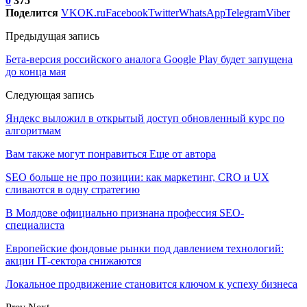
0
375
Поделится
VK
OK.ru
Facebook
Twitter
WhatsApp
Telegram
Viber
Предыдущая запись
Бета-версия российского аналога Google Play будет запущена
до конца мая
Следующая запись
Яндекс выложил в открытый доступ обновленный курс по
алгоритмам
Вам также могут понравиться
Еще от автора
SEO больше не про позиции: как маркетинг, CRO и UX
сливаются в одну стратегию
В Молдове официально признана профессия SEO-
специалиста
Европейские фондовые рынки под давлением технологий:
акции IT‑сектора снижаются
Локальное продвижение становится ключом к успеху бизнеса