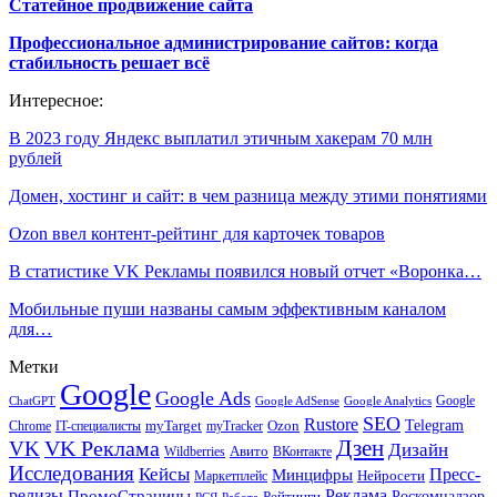
Статейное продвижение сайта
Профессиональное администрирование сайтов: когда
стабильность решает всё
Интересное:
В 2023 году Яндекс выплатил этичным хакерам 70 млн
рублей
Домен, хостинг и сайт: в чем разница между этими понятиями
Ozon ввел контент-рейтинг для карточек товаров
В статистике VK Рекламы появился новый отчет «Воронка…
Мобильные пуши названы самым эффективным каналом
для…
Метки
Google
Google Ads
Google
ChatGPT
Google AdSense
Google Analytics
SEO
Rustore
Telegram
Ozon
IT-специалисты
myTarget
myTracker
Chrome
VK Реклама
Дзен
VK
Дизайн
Wildberries
Авито
ВКонтакте
Исследования
Кейсы
Пресс-
Минцифры
Нейросети
Маркетплейс
релизы
Реклама
ПромоСтраницы
Рейтинги
Роскомнадзор