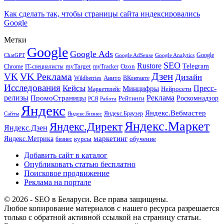
Как сделать так, чтобы страницы сайта индексировались
Google
Метки
Google
Google Ads
Google
ChatGPT
Google AdSense
Google Analytics
SEO
Rustore
Telegram
Ozon
IT-специалисты
myTarget
myTracker
Chrome
VK Реклама
Дзен
VK
Дизайн
Wildberries
Авито
ВКонтакте
Исследования
Кейсы
Пресс-
Минцифры
Нейросети
Маркетплейс
релизы
Реклама
ПромоСтраницы
Рейтинги
Роскомнадзор
РСЯ
Работа
Яндекс
Яндекс.Вебмастер
Яндекс.Браузер
Сайты
Яндекс.Бизнес
Яндекс.Маркет
Яндекс.Директ
Яндекс.Дзен
маркетинг
Яндекс.Метрика
обучение
бизнес
курсы
Добавить сайт в каталог
Опубликовать статью бесплатно
Поисковое продвижение
Реклама на портале
© 2026 - SEO в Беларуси. Все права защищены.
Любое копирование материалов с нашего ресурса разрешается
только с обратной активной ссылкой на страницу статьи.