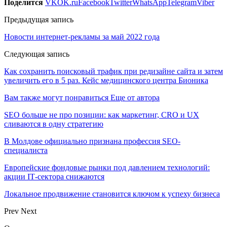
Поделится
VK
OK.ru
Facebook
Twitter
WhatsApp
Telegram
Viber
Предыдущая запись
Новости интернет-рекламы за май 2022 года
Следующая запись
Как сохранить поисковый трафик при редизайне сайта и затем
увеличить его в 5 раз. Кейс медицинского центра Бионика
Вам также могут понравиться
Еще от автора
SEO больше не про позиции: как маркетинг, CRO и UX
сливаются в одну стратегию
В Молдове официально признана профессия SEO-
специалиста
Европейские фондовые рынки под давлением технологий:
акции IT‑сектора снижаются
Локальное продвижение становится ключом к успеху бизнеса
Prev
Next