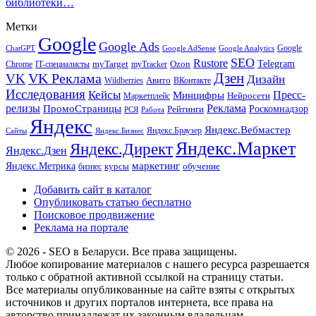
библиотеки…
Метки
Google
Google Ads
Google
ChatGPT
Google AdSense
Google Analytics
SEO
Rustore
Telegram
Ozon
IT-специалисты
myTarget
myTracker
Chrome
VK Реклама
Дзен
VK
Дизайн
Wildberries
Авито
ВКонтакте
Исследования
Кейсы
Пресс-
Минцифры
Нейросети
Маркетплейс
релизы
Реклама
ПромоСтраницы
Рейтинги
Роскомнадзор
РСЯ
Работа
Яндекс
Яндекс.Вебмастер
Яндекс.Браузер
Сайты
Яндекс.Бизнес
Яндекс.Маркет
Яндекс.Директ
Яндекс.Дзен
маркетинг
Яндекс.Метрика
обучение
бизнес
курсы
Добавить сайт в каталог
Опубликовать статью бесплатно
Поисковое продвижение
Реклама на портале
© 2026 - SEO в Беларуси. Все права защищены.
Любое копирование материалов с нашего ресурса разрешается
только с обратной активной ссылкой на страницу статьи.
Все материалы опубликованные на сайте взяты с открытых
источников и других порталов интернета, все права на
авторство принадлежат их законным владельцам.