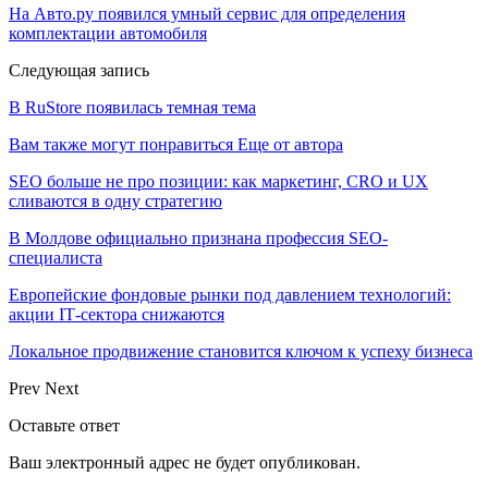
На Авто.ру появился умный сервис для определения
комплектации автомобиля
Следующая запись
В RuStore появилась темная тема
Вам также могут понравиться
Еще от автора
SEO больше не про позиции: как маркетинг, CRO и UX
сливаются в одну стратегию
В Молдове официально признана профессия SEO-
специалиста
Европейские фондовые рынки под давлением технологий:
акции IT‑сектора снижаются
Локальное продвижение становится ключом к успеху бизнеса
Prev
Next
Оставьте ответ
Ваш электронный адрес не будет опубликован.