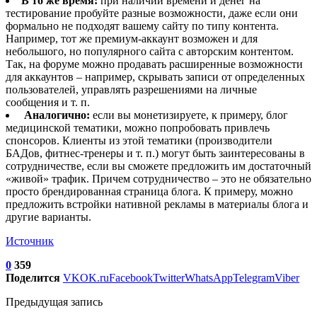
В то же время:
при наличии времени и денег на
тестирование пробуйте разные возможности, даже если они
формально не подходят вашему сайту по типу контента.
Например, тот же премиум-аккаунт возможен и для
небольшого, но популярного сайта с авторским контентом.
Так, на форуме можно продавать расширенные возможности
для аккаунтов – например, скрывать записи от определенных
пользователей, управлять разрешениями на личные
сообщения и т. п.
Аналогично:
если вы монетизируете, к примеру, блог
медицинской тематики, можно попробовать привлечь
спонсоров. Клиенты из этой тематики (производители
БАДов, фитнес-тренеры и т. п.) могут быть заинтересованы в
сотрудничестве, если вы сможете предложить им достаточный
«живой» трафик. Причем сотрудничество – это не обязательно
просто брендированная страница блога. К примеру, можно
предложить встройки нативной рекламы в материалы блога и
другие варианты.
Источник
0
359
Поделится
VK
OK.ru
Facebook
Twitter
WhatsApp
Telegram
Viber
Предыдущая запись