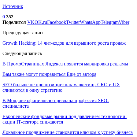
Источник
0
352
Поделится
VK
OK.ru
Facebook
Twitter
WhatsApp
Telegram
Viber
Предыдущая запись
Growth Hacking: 14 чит-кодов для взрывного роста продаж
Следующая запись
В ПромоСтраницах Яндекса появится маркировка рекламы
Вам также могут понравиться
Еще от автора
SEO больше не про позиции: как маркетинг, CRO и UX
сливаются в одну стратегию
В Молдове официально признана профессия SEO-
специалиста
Европейские фондовые рынки под давлением технологий:
акции IT‑сектора снижаются
Локальное продвижение становится ключом к успеху бизнеса