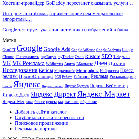
Хостинг-провайдер GoDaddy перестанет оказывать услуги…
Интернет-платформы, применяющие рекомендательные
алгоритмы,…
Google тестирует указание источника изображений в блоке…
Метки
Google
Google Ads
Google
ChatGPT
Google AdSense
Google Analytics
SEO
Rustore
Telegram
Ozon
IT-специалисты
myTarget
myTracker
Chrome
VK Реклама
Дзен
VK
Дизайн
Wildberries
Авито
ВКонтакте
Исследования
Кейсы
Пресс-
Минцифры
Нейросети
Маркетплейс
релизы
Реклама
ПромоСтраницы
Рейтинги
Роскомнадзор
РСЯ
Работа
Яндекс
Яндекс.Вебмастер
Яндекс.Браузер
Сайты
Яндекс.Бизнес
Яндекс.Маркет
Яндекс.Директ
Яндекс.Дзен
маркетинг
Яндекс.Метрика
обучение
бизнес
курсы
Добавить сайт в каталог
Опубликовать статью бесплатно
Поисковое продвижение
Реклама на портале