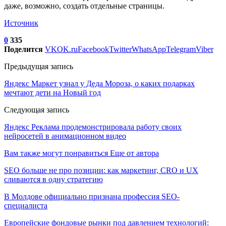
даже, возможно, создать отдельные страницы.
Источник
0
335
Поделится
VK
OK.ru
Facebook
Twitter
WhatsApp
Telegram
Viber
Предыдущая запись
Яндекс Маркет узнал у Деда Мороза, о каких подарках
мечтают дети на Новый год
Следующая запись
Яндекс Реклама продемонстрировала работу своих
нейросетей в анимационном видео
Вам также могут понравиться
Еще от автора
SEO больше не про позиции: как маркетинг, CRO и UX
сливаются в одну стратегию
В Молдове официально признана профессия SEO-
специалиста
Европейские фондовые рынки под давлением технологий: