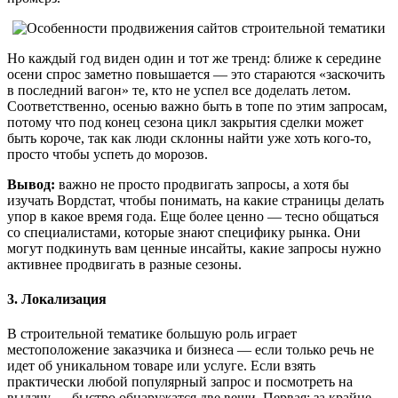
Но каждый год виден один и тот же тренд: ближе к середине
осени спрос заметно повышается — это стараются «заскочить
в последний вагон» те, кто не успел все доделать летом.
Соответственно, осенью важно быть в топе по этим запросам,
потому что под конец сезона цикл закрытия сделки может
быть короче, так как люди склонны найти уже хоть кого-то,
просто чтобы успеть до морозов.
Вывод:
важно не просто продвигать запросы, а хотя бы
изучать Вордстат, чтобы понимать, на какие страницы делать
упор в какое время года. Еще более ценно — тесно общаться
со специалистами, которые знают специфику рынка. Они
могут подкинуть вам ценные инсайты, какие запросы нужно
активнее продвигать в разные сезоны.
3. Локализация
В строительной тематике большую роль играет
местоположение заказчика и бизнеса — если только речь не
идет об уникальном товаре или услуге. Если взять
практически любой популярный запрос и посмотреть на
выдачу — быстро обнаружатся две вещи. Первая: за крайне