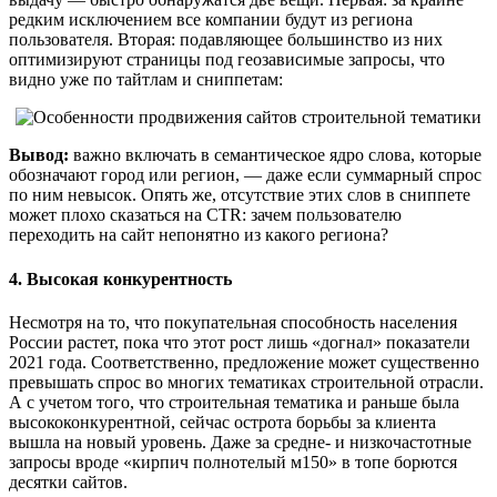
редким исключением все компании будут из региона
пользователя. Вторая: подавляющее большинство из них
оптимизируют страницы под геозависимые запросы, что
видно уже по тайтлам и сниппетам:
Вывод:
важно включать в семантическое ядро слова, которые
обозначают город или регион, — даже если суммарный спрос
по ним невысок. Опять же, отсутствие этих слов в сниппете
может плохо сказаться на CTR: зачем пользователю
переходить на сайт непонятно из какого региона?
4. Высокая конкурентность
Несмотря на то, что покупательная способность населения
России растет, пока что этот рост лишь «догнал» показатели
2021 года. Соответственно, предложение может существенно
превышать спрос во многих тематиках строительной отрасли.
А с учетом того, что строительная тематика и раньше была
высококонкурентной, сейчас острота борьбы за клиента
вышла на новый уровень. Даже за средне- и низкочастотные
запросы вроде «кирпич полнотелый м150» в топе борются
десятки сайтов.