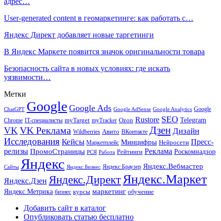
адрес…
User-generated content в геомаркетинге: как работать с…
Яндекс Директ добавляет новые таргетинги
В Яндекс Маркете появится значок оригинальности товара
Безопасность сайта в новых условиях: где искать
уязвимости…
Метки
Google
Google Ads
Google
ChatGPT
Google AdSense
Google Analytics
SEO
Rustore
Telegram
Ozon
IT-специалисты
myTarget
myTracker
Chrome
VK Реклама
Дзен
VK
Дизайн
Wildberries
Авито
ВКонтакте
Исследования
Кейсы
Пресс-
Минцифры
Нейросети
Маркетплейс
релизы
Реклама
ПромоСтраницы
Рейтинги
Роскомнадзор
РСЯ
Работа
Яндекс
Яндекс.Вебмастер
Яндекс.Браузер
Сайты
Яндекс.Бизнес
Яндекс.Маркет
Яндекс.Директ
Яндекс.Дзен
маркетинг
Яндекс.Метрика
обучение
бизнес
курсы
Добавить сайт в каталог
Опубликовать статью бесплатно