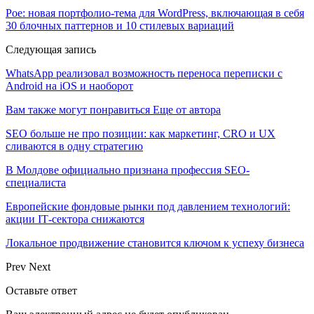
Poe: новая портфолио-тема для WordPress, включающая в себя
30 блочных паттернов и 10 стилевых вариаций
Следующая запись
WhatsApp реализовал возможность переноса переписки с
Android на iOS и наоборот
Вам также могут понравиться
Еще от автора
SEO больше не про позиции: как маркетинг, CRO и UX
сливаются в одну стратегию
В Молдове официально признана профессия SEO-
специалиста
Европейские фондовые рынки под давлением технологий:
акции IT‑сектора снижаются
Локальное продвижение становится ключом к успеху бизнеса
Prev
Next
Оставьте ответ