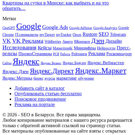
Квартиры на сутки в Минске: как выбрать и на что
обратить…
Метки
Google
Google Ads
Google
ChatGPT
Google AdSense
Google Analytics
SEO
Rustore
Telegram
Ozon
IT-специалисты
myTarget
myTracker
Chrome
VK Реклама
Дзен
VK
Дизайн
Wildberries
Авито
ВКонтакте
Исследования
Кейсы
Пресс-
Минцифры
Нейросети
Маркетплейс
релизы
Реклама
ПромоСтраницы
Рейтинги
Роскомнадзор
РСЯ
Работа
Яндекс
Яндекс.Вебмастер
Яндекс.Браузер
Сайты
Яндекс.Бизнес
Яндекс.Маркет
Яндекс.Директ
Яндекс.Дзен
маркетинг
Яндекс.Метрика
обучение
бизнес
курсы
Добавить сайт в каталог
Опубликовать статью бесплатно
Поисковое продвижение
Реклама на портале
© 2026 - SEO в Беларуси. Все права защищены.
Любое копирование материалов с нашего ресурса разрешается
только с обратной активной ссылкой на страницу статьи.
Все материалы опубликованные на сайте взяты с открытых