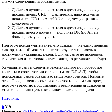
служит следующим итоговым целям:
Добиться лучшего показателя в доменах-донорах у
продвигаемых URL — фактически, надо получить
показатель UR (по Ahrefs) больше, чем у страниц-
конкурентов.
Добиться лучшего показателя в доменах-донорах у
продвигаемого домена — получить DR (по Ahrefs)
больше, чем у конкурентов.
При этом всегда учитывайте, что ссылки — не единственный
фактор, который может принести результат и помочь в
достижении указанных целей. Если на сайте не проведена
техническая и текстовая оптимизация, то результата не будет.
Улучшайте сайт и следуйте рекомендациям по проработке
контента в соответствии с алгоритмами E-E-A-T, чтобы
поисковики ранжировали вас выше конкурентов. Помните,
что в Google именно ссылки являются топовым фактором,
поэтому грамотно продуманная и реализованная ссылочная
стратегия — ваш путь к вершинам поисковой выдачи.
Источник
0
319
Поделится
VK
OK.ru
Facebook
Twitter
WhatsApp
Telegram
Viber