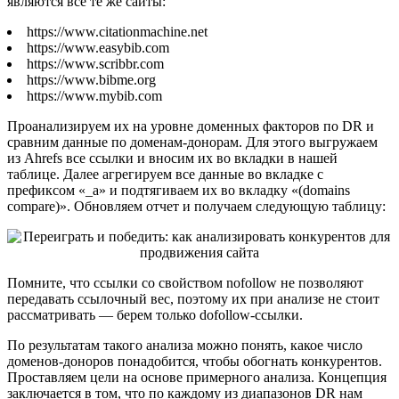
являются все те же сайты:
https://www.citationmachine.net
https://www.easybib.com
https://www.scribbr.com
https://www.bibme.org
https://www.mybib.com
Проанализируем их на уровне доменных факторов по DR и
сравним данные по доменам-донорам. Для этого выгружаем
из Ahrefs все ссылки и вносим их во вкладки в нашей
таблице. Далее агрегируем все данные во вкладке с
префиксом «_a» и подтягиваем их во вкладку «(domains
compare)». Обновляем отчет и получаем следующую таблицу:
Помните, что ссылки со свойством nofollow не позволяют
передавать ссылочный вес, поэтому их при анализе не стоит
рассматривать — берем только dofollow-ссылки.
По результатам такого анализа можно понять, какое число
доменов-доноров понадобится, чтобы обогнать конкурентов.
Проставляем цели на основе примерного анализа. Концепция
заключается в том, что по каждому из диапазонов DR нам