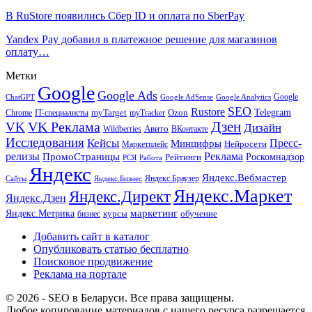
В RuStore появились Сбер ID и оплата по SberPay
Yandex Pay добавил в платежное решение для магазинов
оплату…
Метки
Google
Google Ads
Google
ChatGPT
Google AdSense
Google Analytics
SEO
Rustore
Telegram
Ozon
IT-специалисты
myTarget
myTracker
Chrome
VK Реклама
Дзен
VK
Дизайн
Wildberries
Авито
ВКонтакте
Исследования
Кейсы
Пресс-
Минцифры
Нейросети
Маркетплейс
релизы
Реклама
ПромоСтраницы
Рейтинги
Роскомнадзор
РСЯ
Работа
Яндекс
Яндекс.Вебмастер
Яндекс.Браузер
Сайты
Яндекс.Бизнес
Яндекс.Маркет
Яндекс.Директ
Яндекс.Дзен
маркетинг
Яндекс.Метрика
обучение
бизнес
курсы
Добавить сайт в каталог
Опубликовать статью бесплатно
Поисковое продвижение
Реклама на портале
© 2026 - SEO в Беларуси. Все права защищены.
Любое копирование материалов с нашего ресурса разрешается