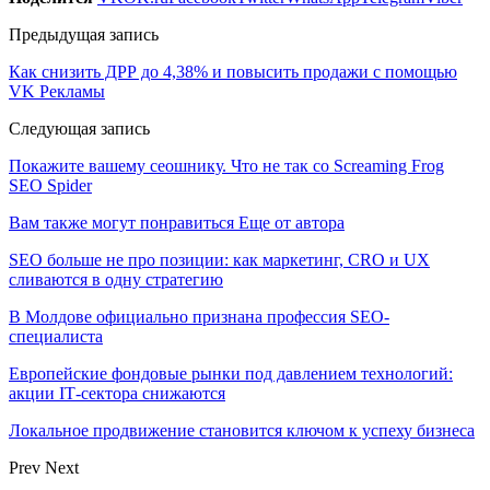
Предыдущая запись
Как снизить ДРР до 4,38% и повысить продажи с помощью
VK Рекламы
Следующая запись
Покажите вашему сеошнику. Что не так со Screaming Frog
SEO Spider
Вам также могут понравиться
Еще от автора
SEO больше не про позиции: как маркетинг, CRO и UX
сливаются в одну стратегию
В Молдове официально признана профессия SEO-
специалиста
Европейские фондовые рынки под давлением технологий:
акции IT‑сектора снижаются
Локальное продвижение становится ключом к успеху бизнеса
Prev
Next