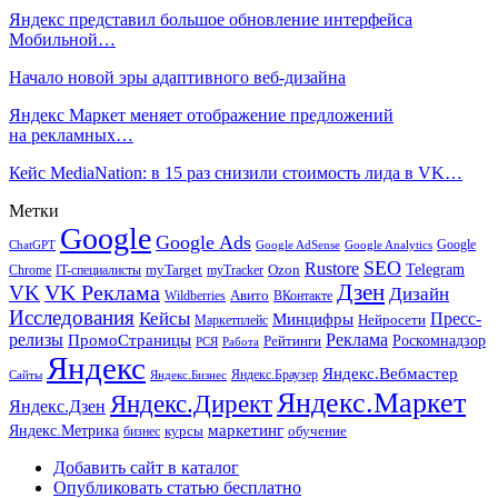
Яндекс представил большое обновление интерфейса
Мобильной…
Начало новой эры адаптивного веб-дизайна
Яндекс Маркет меняет отображение предложений
на рекламных…
Кейс MediaNation: в 15 раз снизили стоимость лида в VK…
Метки
Google
Google Ads
Google
ChatGPT
Google AdSense
Google Analytics
SEO
Rustore
Telegram
Ozon
IT-специалисты
myTarget
myTracker
Chrome
VK Реклама
Дзен
VK
Дизайн
Wildberries
Авито
ВКонтакте
Исследования
Кейсы
Пресс-
Минцифры
Нейросети
Маркетплейс
релизы
Реклама
ПромоСтраницы
Рейтинги
Роскомнадзор
РСЯ
Работа
Яндекс
Яндекс.Вебмастер
Яндекс.Браузер
Сайты
Яндекс.Бизнес
Яндекс.Маркет
Яндекс.Директ
Яндекс.Дзен
маркетинг
Яндекс.Метрика
обучение
бизнес
курсы
Добавить сайт в каталог
Опубликовать статью бесплатно