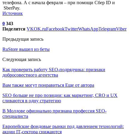
телефона. А с начала февраля – при помощи Сбер ID и
SberPay.
Источник
0
343
Поделится
VK
OK.ru
Facebook
Twitter
WhatsApp
Telegram
Viber
Предыдущая запись
RuStore вышел из беты
Следующая запись
Как проверить работу SEO-подрядчика: признаки
добросовестного агентства
Вам также могут понравиться
Еще от автора
SEO больше не про позиции: как маркетинг, CRO и UX
сливаются в одну стратегию
В Молдове официально признана профессия SEO-
специалиста
Европейские фондовые рынки под давлением технологий:
акции IT‑сектора снижаются