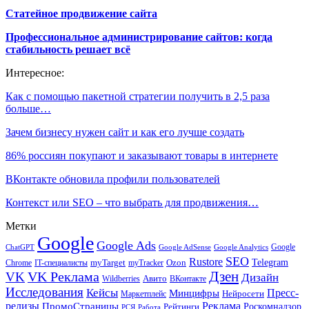
Статейное продвижение сайта
Профессиональное администрирование сайтов: когда
стабильность решает всё
Интересное:
Как с помощью пакетной стратегии получить в 2,5 раза
больше…
Зачем бизнесу нужен сайт и как его лучше создать
86% россиян покупают и заказывают товары в интернете
ВКонтакте обновила профили пользователей
Контекст или SEO – что выбрать для продвижения…
Метки
Google
Google Ads
Google
ChatGPT
Google AdSense
Google Analytics
SEO
Rustore
Telegram
Ozon
IT-специалисты
myTarget
myTracker
Chrome
VK Реклама
Дзен
VK
Дизайн
Wildberries
Авито
ВКонтакте
Исследования
Кейсы
Пресс-
Минцифры
Нейросети
Маркетплейс
релизы
Реклама
ПромоСтраницы
Рейтинги
Роскомнадзор
РСЯ
Работа