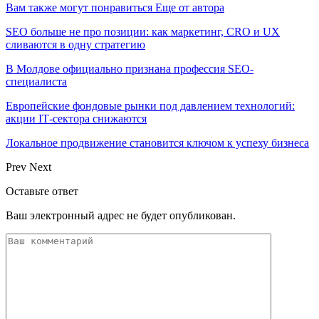
Вам также могут понравиться
Еще от автора
SEO больше не про позиции: как маркетинг, CRO и UX
сливаются в одну стратегию
В Молдове официально признана профессия SEO-
специалиста
Европейские фондовые рынки под давлением технологий:
акции IT‑сектора снижаются
Локальное продвижение становится ключом к успеху бизнеса
Prev
Next
Оставьте ответ
Ваш электронный адрес не будет опубликован.