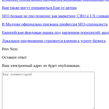
Вам также могут понравиться
Еще от автора
SEO больше не про позиции: как маркетинг, CRO и UX сливаю
В Молдове официально признана профессия SEO-специалиста
Европейские фондовые рынки под давлением технологий: акци
Локальное продвижение становится ключом к успеху бизнеса
Prev
Next
Оставьте ответ
Ваш электронный адрес не будет опубликован.