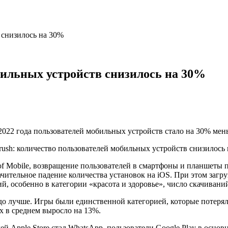
 снизилось на 30%
бильных устройств снизилось на 30%
022 года пользователей мобильных устройств стало на 30% мень
ure of Mobile, возвращение пользователей в смартфоны и планшет
ачительное падение количества установок на iOS. При этом загр
, особенно в категории «красота и здоровье», число скачиваний
до лучше. Игры были единственной категорией, которые потеряли
х в среднем выросло на 13%.
Apple Store стал WhatsApp, пользователи Google Play в основн