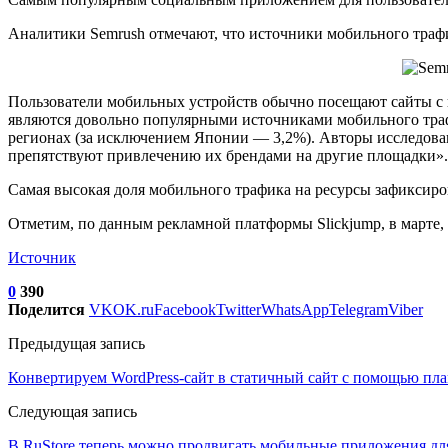
Аналитики Semrush отмечают, что источники мобильного трафи
Пользователи мобильных устройств обычно посещают сайты с п
являются довольно популярными источниками мобильного траф
регионах (за исключением Японии — 3,2%). Авторы исследован
препятствуют привлечению их брендами на другие площадки».
Самая высокая доля мобильного трафика на ресурсы зафиксиров
Отметим, по данным рекламной платформы Slickjump, в марте, 
Источник
0
390
Поделится
VK
OK.ru
Facebook
Twitter
WhatsApp
Telegram
Viber
Предыдущая запись
Конвертируем WordPress-сайт в статичный сайт с помощью плаг
Следующая запись
В RuStore теперь можно продвигать мобильные приложения дл