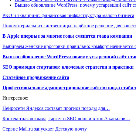
Вышло обновление WordPress: почему устаревший сайт с
РКО и эквайринг: финансовая инфраструктура малого бизнеса
Пиломатериалы из лиственницы: надёжное решение для вашего
В Apple впервые за многие годы сменится глава компании
Выбираем женские кроссовки правильно: комфорт начинается с
Вышло обновление WordPress: почему устаревший сайт ста
SEO промоция стартапов: ключевые стратегии и практики
Статейное продвижение сайта
Профессиональное администрирование сайтов: когда стабил
Интересное:
Нейросети Яндекса составят прогноз погоды для…
Контекстная реклама, таргет и SEO вошли в топ-3 каналов…
Сервис Mail.ru запускает Детскую почту