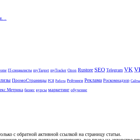
ля…
V
VK
SEO
Rustore
Telegram
Ozon
IT-специалисты
myTarget
myTracker
rome
елизы
Реклама
ПромоСтраницы
Рейтинги
Роскомнадзор
РСЯ
Работа
Сайты
маркетинг
екс.Метрика
обучение
бизнес
курсы
олько с обратной активной ссылкой на страницу статьи.
чников и других порталов интернета, все права на авторство п