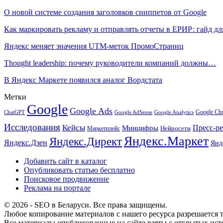
О новой системе создания заголовков сниппетов от Google
Как маркировать рекламу и отправлять отчеты в ЕРИР: гайд д
Яндекс меняет значения UTM-меток ПромоСтраниц
Thought leadership: почему руководители компаний должны…
В Яндекс Маркете появился аналог Вордстата
Метки
Google
Google Ads
Google Ch
ChatGPT
Google AdSense
Google Analytics
Исследования
Кейсы
Пресс-р
Минцифры
Нейросети
Маркетплейс
Яндекс.Маркет
Яндекс.Директ
Яндекс.Дзен
Янд
Добавить сайт в каталог
Опубликовать статью бесплатно
Поисковое продвижение
Реклама на портале
© 2026 - SEO в Беларуси. Все права защищены.
Любое копирование материалов с нашего ресурса разрешается т
Все материалы опубликованные на сайте взяты с открытых исто