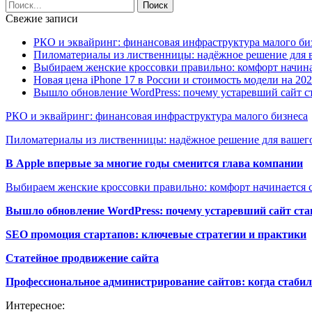
Свежие записи
РКО и эквайринг: финансовая инфраструктура малого би
Пиломатериалы из лиственницы: надёжное решение для в
Выбираем женские кроссовки правильно: комфорт начина
Новая цена iPhone 17 в России и стоимость модели на 202
Вышло обновление WordPress: почему устаревший сайт с
РКО и эквайринг: финансовая инфраструктура малого бизнеса
Пиломатериалы из лиственницы: надёжное решение для вашего
В Apple впервые за многие годы сменится глава компании
Выбираем женские кроссовки правильно: комфорт начинается с
Вышло обновление WordPress: почему устаревший сайт ста
SEO промоция стартапов: ключевые стратегии и практики
Статейное продвижение сайта
Профессиональное администрирование сайтов: когда стабил
Интересное: