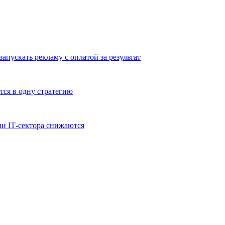
апускать рекламу с оплатой за результат
тся в одну стратегию
и IT‑сектора снижаются