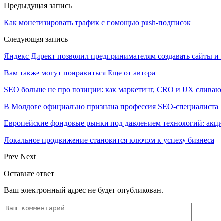
Предыдущая запись
Как монетизировать трафик с помощью push-подписок
Следующая запись
Яндекс Директ позволил предпринимателям создавать сайты и з
Вам также могут понравиться
Еще от автора
SEO больше не про позиции: как маркетинг, CRO и UX сливаю
В Молдове официально признана профессия SEO-специалиста
Европейские фондовые рынки под давлением технологий: акци
Локальное продвижение становится ключом к успеху бизнеса
Prev
Next
Оставьте ответ
Ваш электронный адрес не будет опубликован.