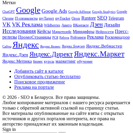
Метки
Google
Google Ads
Google
ChatGPT
Google AdSense
Google Analytics
SEO
Rustore
Telegram
Ozon
IT-специалисты
myTarget
myTracker
Chrome
VK Реклама
Дзен
VK
Дизайн
Wildberries
Авито
ВКонтакте
Исследования
Кейсы
Пресс-
Минцифры
Нейросети
Маркетплейс
релизы
Реклама
ПромоСтраницы
Рейтинги
Роскомнадзор
РСЯ
Работа
Яндекс
Яндекс.Вебмастер
Яндекс.Браузер
Сайты
Яндекс.Бизнес
Яндекс.Маркет
Яндекс.Директ
Яндекс.Дзен
маркетинг
Яндекс.Метрика
обучение
бизнес
курсы
Добавить сайт в каталог
Опубликовать статью бесплатно
Поисковое продвижение
Реклама на портале
© 2026 - SEO в Беларуси. Все права защищены.
Любое копирование материалов с нашего ресурса разрешается
только с обратной активной ссылкой на страницу статьи.
Все материалы опубликованные на сайте взяты с открытых
источников и других порталов интернета, все права на
авторство принадлежат их законным владельцам.
Sign in