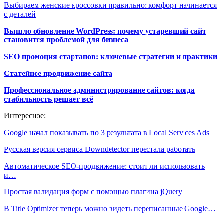
Выбираем женские кроссовки правильно: комфорт начинается
с деталей
Вышло обновление WordPress: почему устаревший сайт
становится проблемой для бизнеса
SEO промоция стартапов: ключевые стратегии и практики
Статейное продвижение сайта
Профессиональное администрирование сайтов: когда
стабильность решает всё
Интересное:
Google начал показывать по 3 результата в Local Services Ads
Русская версия сервиса Downdetector перестала работать
Автоматическое SEO-продвижение: стоит ли использовать
и…
Простая валидация форм с помощью плагина jQuery
В Title Optimizer теперь можно видеть переписанные Google…