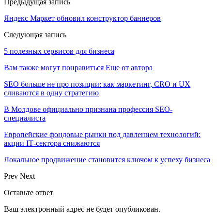
Предыдущая запись
Яндекс Маркет обновил конструктор баннеров
Следующая запись
5 полезных сервисов для бизнеса
Вам также могут понравиться
Еще от автора
SEO больше не про позиции: как маркетинг, CRO и UX
сливаются в одну стратегию
В Молдове официально признана профессия SEO-
специалиста
Европейские фондовые рынки под давлением технологий:
акции IT‑сектора снижаются
Локальное продвижение становится ключом к успеху бизнеса
Prev
Next
Оставьте ответ
Ваш электронный адрес не будет опубликован.