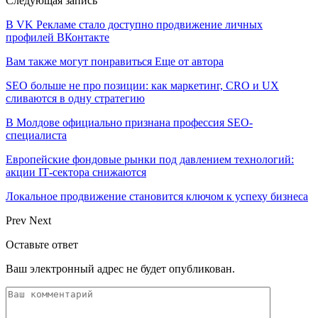
Следующая запись
В VK Рекламе стало доступно продвижение личных
профилей ВКонтакте
Вам также могут понравиться
Еще от автора
SEO больше не про позиции: как маркетинг, CRO и UX
сливаются в одну стратегию
В Молдове официально признана профессия SEO-
специалиста
Европейские фондовые рынки под давлением технологий:
акции IT‑сектора снижаются
Локальное продвижение становится ключом к успеху бизнеса
Prev
Next
Оставьте ответ
Ваш электронный адрес не будет опубликован.