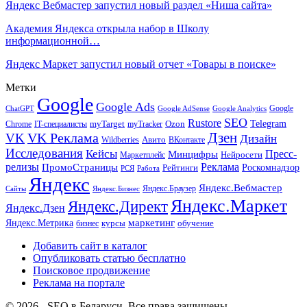
Яндекс Вебмастер запустил новый раздел «Ниша сайта»
Академия Яндекса открыла набор в Школу
информационной…
Яндекс Маркет запустил новый отчет «Товары в поиске»
Метки
Google
Google Ads
Google
ChatGPT
Google AdSense
Google Analytics
SEO
Rustore
Telegram
Ozon
IT-специалисты
myTarget
myTracker
Chrome
VK Реклама
Дзен
VK
Дизайн
Wildberries
Авито
ВКонтакте
Исследования
Кейсы
Пресс-
Минцифры
Нейросети
Маркетплейс
релизы
Реклама
ПромоСтраницы
Рейтинги
Роскомнадзор
РСЯ
Работа
Яндекс
Яндекс.Вебмастер
Яндекс.Браузер
Сайты
Яндекс.Бизнес
Яндекс.Маркет
Яндекс.Директ
Яндекс.Дзен
маркетинг
Яндекс.Метрика
обучение
бизнес
курсы
Добавить сайт в каталог
Опубликовать статью бесплатно
Поисковое продвижение
Реклама на портале
© 2026 - SEO в Беларуси. Все права защищены.