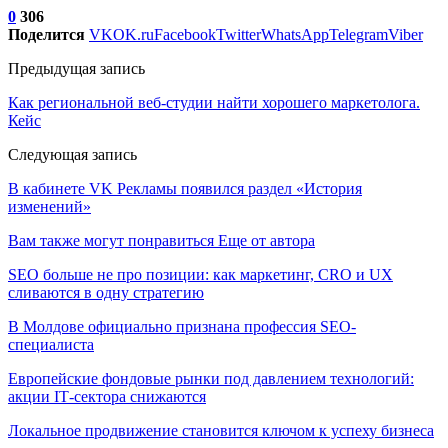
0
306
Поделится
VK
OK.ru
Facebook
Twitter
WhatsApp
Telegram
Viber
Предыдущая запись
Как региональной веб-студии найти хорошего маркетолога.
Кейс
Следующая запись
В кабинете VK Рекламы появился раздел «История
изменений»
Вам также могут понравиться
Еще от автора
SEO больше не про позиции: как маркетинг, CRO и UX
сливаются в одну стратегию
В Молдове официально признана профессия SEO-
специалиста
Европейские фондовые рынки под давлением технологий:
акции IT‑сектора снижаются
Локальное продвижение становится ключом к успеху бизнеса