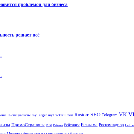
новится проблемой для бизнеса
ьность решает всё
…
…
V
VK
SEO
Rustore
Telegram
Ozon
IT-специалисты
myTarget
myTracker
rome
елизы
Реклама
ПромоСтраницы
Рейтинги
Роскомнадзор
РСЯ
Работа
Сайты
маркетинг
екс.Метрика
обучение
бизнес
курсы