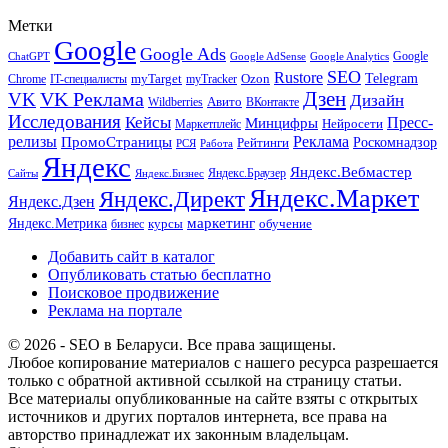
Метки
Google
Google Ads
Google
ChatGPT
Google AdSense
Google Analytics
SEO
Rustore
Telegram
Ozon
IT-специалисты
myTarget
myTracker
Chrome
VK Реклама
Дзен
VK
Дизайн
Wildberries
Авито
ВКонтакте
Исследования
Кейсы
Пресс-
Минцифры
Нейросети
Маркетплейс
релизы
Реклама
ПромоСтраницы
Рейтинги
Роскомнадзор
РСЯ
Работа
Яндекс
Яндекс.Вебмастер
Яндекс.Браузер
Сайты
Яндекс.Бизнес
Яндекс.Маркет
Яндекс.Директ
Яндекс.Дзен
маркетинг
Яндекс.Метрика
обучение
бизнес
курсы
Добавить сайт в каталог
Опубликовать статью бесплатно
Поисковое продвижение
Реклама на портале
© 2026 - SEO в Беларуси. Все права защищены.
Любое копирование материалов с нашего ресурса разрешается
только с обратной активной ссылкой на страницу статьи.
Все материалы опубликованные на сайте взяты с открытых
источников и других порталов интернета, все права на
авторство принадлежат их законным владельцам.