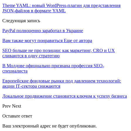
Theme YAML: новый WordPress-плагин для представления
JSON-файлов в формате YAML
Следующая запись
PayPal полноценно заработал в Украине
Вам также могут понравиться
Еще от автора
SEO больше не про позиции: как маркетинг, CRO и UX
сливаются в одну стратегию
В Молдове официально признана профессия SEO-
специалиста
Европейские фондовые рынки под давлением технологий:
акции IT‑сектора снижаются
Локальное продвижение становится ключом к успеху бизнеса
Prev
Next
Оставьте ответ
Ваш электронный адрес не будет опубликован.