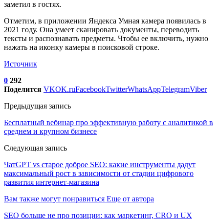
заметил в гостях.
Отметим, в приложении Яндекса Умная камера появилась в
2021 году. Она умеет сканировать документы, переводить
тексты и распознавать предметы. Чтобы ее включить, нужно
нажать на иконку камеры в поисковой строке.
Источник
0
292
Поделится
VK
OK.ru
Facebook
Twitter
WhatsApp
Telegram
Viber
Предыдущая запись
Бесплатный вебинар про эффективную работу с аналитикой в
среднем и крупном бизнесе
Следующая запись
ЧатGPT vs старое доброе SEO: какие инструменты дадут
максимальный рост в зависимости от стадии цифрового
развития интернет-магазина
Вам также могут понравиться
Еще от автора
SEO больше не про позиции: как маркетинг, CRO и UX