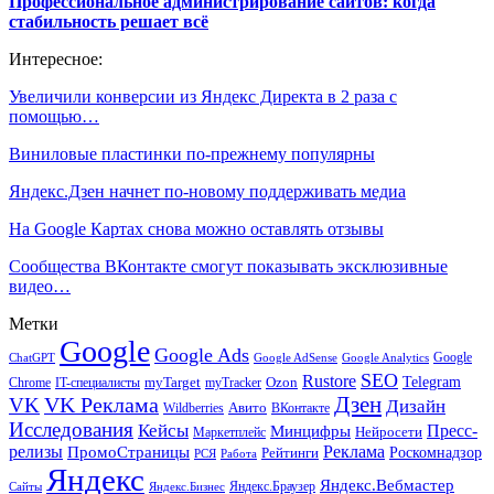
Профессиональное администрирование сайтов: когда
стабильность решает всё
Интересное:
Увеличили конверсии из Яндекс Директа в 2 раза с
помощью…
Виниловые пластинки по-прежнему популярны
Яндекс.Дзен начнет по-новому поддерживать медиа
На Google Картах снова можно оставлять отзывы
Сообщества ВКонтакте смогут показывать эксклюзивные
видео…
Метки
Google
Google Ads
Google
ChatGPT
Google AdSense
Google Analytics
SEO
Rustore
Telegram
Ozon
IT-специалисты
myTarget
myTracker
Chrome
VK Реклама
Дзен
VK
Дизайн
Wildberries
Авито
ВКонтакте
Исследования
Кейсы
Пресс-
Минцифры
Нейросети
Маркетплейс
релизы
Реклама
ПромоСтраницы
Рейтинги
Роскомнадзор
РСЯ
Работа
Яндекс
Яндекс.Вебмастер
Яндекс.Браузер
Сайты
Яндекс.Бизнес