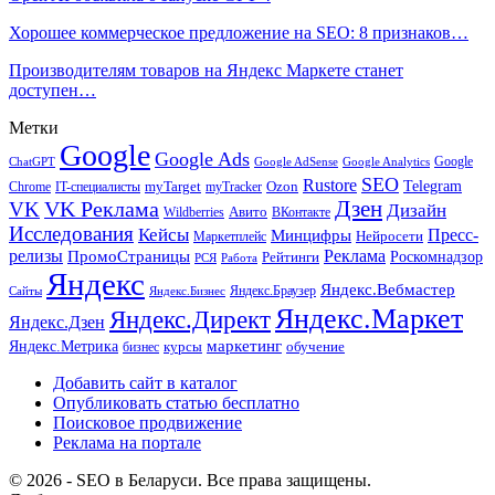
Хорошее коммерческое предложение на SEO: 8 признаков…
Производителям товаров на Яндекс Маркете станет
доступен…
Метки
Google
Google Ads
Google
ChatGPT
Google AdSense
Google Analytics
SEO
Rustore
Telegram
Ozon
IT-специалисты
myTarget
myTracker
Chrome
VK Реклама
Дзен
VK
Дизайн
Wildberries
Авито
ВКонтакте
Исследования
Кейсы
Пресс-
Минцифры
Нейросети
Маркетплейс
релизы
Реклама
ПромоСтраницы
Рейтинги
Роскомнадзор
РСЯ
Работа
Яндекс
Яндекс.Вебмастер
Яндекс.Браузер
Сайты
Яндекс.Бизнес
Яндекс.Маркет
Яндекс.Директ
Яндекс.Дзен
маркетинг
Яндекс.Метрика
обучение
бизнес
курсы
Добавить сайт в каталог
Опубликовать статью бесплатно
Поисковое продвижение
Реклама на портале
© 2026 - SEO в Беларуси. Все права защищены.