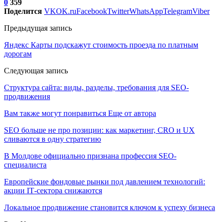
0
359
Поделится
VK
OK.ru
Facebook
Twitter
WhatsApp
Telegram
Viber
Предыдущая запись
Яндекс Карты подскажут стоимость проезда по платным
дорогам
Следующая запись
Структура сайта: виды, разделы, требования для SEO-
продвижения
Вам также могут понравиться
Еще от автора
SEO больше не про позиции: как маркетинг, CRO и UX
сливаются в одну стратегию
В Молдове официально признана профессия SEO-
специалиста
Европейские фондовые рынки под давлением технологий:
акции IT‑сектора снижаются
Локальное продвижение становится ключом к успеху бизнеса