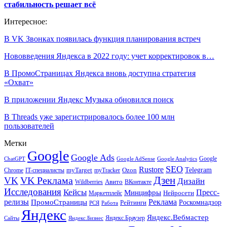
стабильность решает всё
Интересное:
В VK Звонках появилась функция планирования встреч
Нововведения Яндекса в 2022 году: учет корректировок в…
В ПромоСтраницах Яндекса вновь доступна стратегия
«Охват»
В приложении Яндекс Музыка обновился поиск
В Threads уже зарегистрировалось более 100 млн
пользователей
Метки
Google
Google Ads
Google
ChatGPT
Google AdSense
Google Analytics
SEO
Rustore
Telegram
Ozon
IT-специалисты
myTarget
myTracker
Chrome
VK Реклама
Дзен
VK
Дизайн
Wildberries
Авито
ВКонтакте
Исследования
Кейсы
Пресс-
Минцифры
Нейросети
Маркетплейс
релизы
Реклама
ПромоСтраницы
Рейтинги
Роскомнадзор
РСЯ
Работа
Яндекс
Яндекс.Вебмастер
Яндекс.Браузер
Сайты
Яндекс.Бизнес