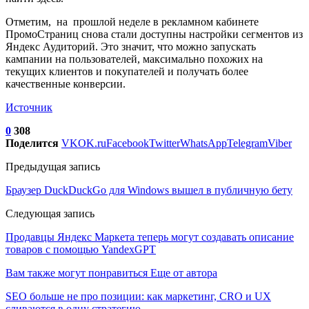
Отметим, на прошлой неделе в рекламном кабинете
ПромоСтраниц снова стали доступны настройки сегментов из
Яндекс Аудиторий. Это значит, что можно запускать
кампании на пользователей, максимально похожих на
текущих клиентов и покупателей и получать более
качественные конверсии.
Источник
0
308
Поделится
VK
OK.ru
Facebook
Twitter
WhatsApp
Telegram
Viber
Предыдущая запись
Браузер DuckDuckGo для Windows вышел в публичную бету
Следующая запись
Продавцы Яндекс Маркета теперь могут создавать описание
товаров с помощью YandexGPT
Вам также могут понравиться
Еще от автора
SEO больше не про позиции: как маркетинг, CRO и UX
сливаются в одну стратегию