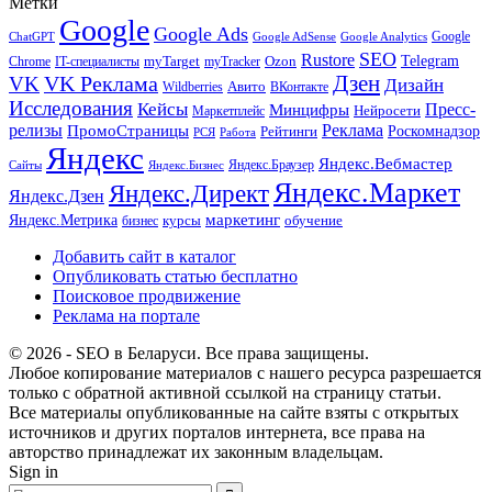
Метки
Google
Google Ads
Google
ChatGPT
Google AdSense
Google Analytics
SEO
Rustore
Telegram
Ozon
IT-специалисты
myTarget
myTracker
Chrome
VK Реклама
Дзен
VK
Дизайн
Wildberries
Авито
ВКонтакте
Исследования
Кейсы
Пресс-
Минцифры
Нейросети
Маркетплейс
релизы
Реклама
ПромоСтраницы
Рейтинги
Роскомнадзор
РСЯ
Работа
Яндекс
Яндекс.Вебмастер
Яндекс.Браузер
Сайты
Яндекс.Бизнес
Яндекс.Маркет
Яндекс.Директ
Яндекс.Дзен
маркетинг
Яндекс.Метрика
обучение
бизнес
курсы
Добавить сайт в каталог
Опубликовать статью бесплатно
Поисковое продвижение
Реклама на портале
© 2026 - SEO в Беларуси. Все права защищены.
Любое копирование материалов с нашего ресурса разрешается
только с обратной активной ссылкой на страницу статьи.
Все материалы опубликованные на сайте взяты с открытых
источников и других порталов интернета, все права на
авторство принадлежат их законным владельцам.
Sign in