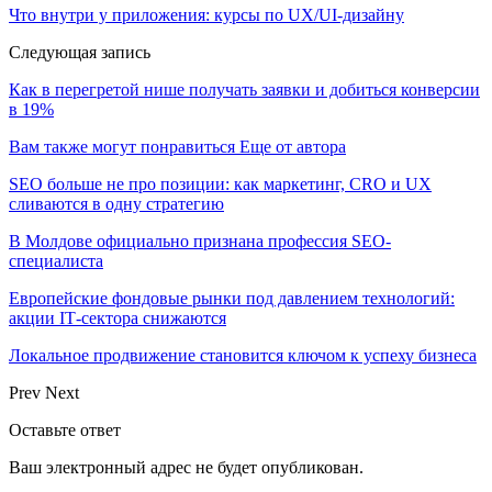
Что внутри у приложения: курсы по UX/UI-дизайну
Следующая запись
Как в перегретой нише получать заявки и добиться конверсии
в 19%
Вам также могут понравиться
Еще от автора
SEO больше не про позиции: как маркетинг, CRO и UX
сливаются в одну стратегию
В Молдове официально признана профессия SEO-
специалиста
Европейские фондовые рынки под давлением технологий:
акции IT‑сектора снижаются
Локальное продвижение становится ключом к успеху бизнеса
Prev
Next
Оставьте ответ
Ваш электронный адрес не будет опубликован.