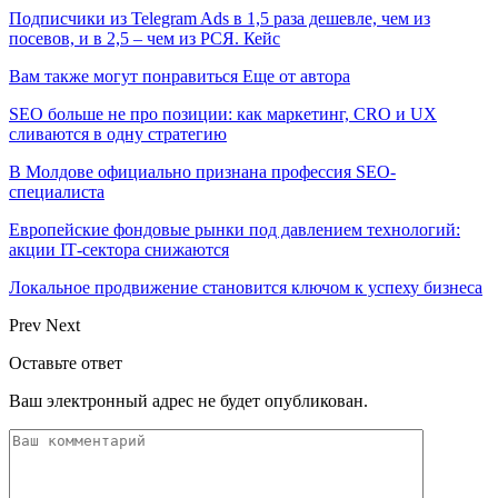
Подписчики из Telegram Ads в 1,5 раза дешевле, чем из
посевов, и в 2,5 – чем из РСЯ. Кейс
Вам также могут понравиться
Еще от автора
SEO больше не про позиции: как маркетинг, CRO и UX
сливаются в одну стратегию
В Молдове официально признана профессия SEO-
специалиста
Европейские фондовые рынки под давлением технологий:
акции IT‑сектора снижаются
Локальное продвижение становится ключом к успеху бизнеса
Prev
Next
Оставьте ответ
Ваш электронный адрес не будет опубликован.