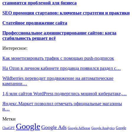
становится проблемой для бизнеса
SEO промоция стартапов: ключевые стратегии и практики
Статейное продвижение сайта
Профессиональное администрирование сайтов: когда
стабильность решает всё
Интересное:
Как монетизировать трафик с помощью push-подписок
На Ozon в личном кабинете продавца появился раздел с…
Wildberries переводит продвижение на автоматические
кампании…
1,6 млн сайтов WordPress подверглись мощной кибератаке,…
Яндекс.Маркет позволил отмечать официальные магазины
и…
Метки
Google
Google Ads
Google
ChatGPT
Google AdSense
Google Analytics