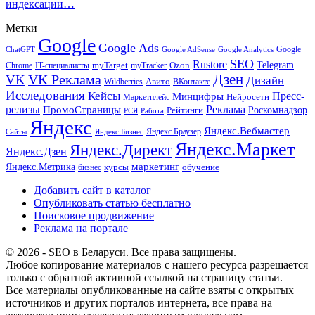
индексации…
Метки
Google
Google Ads
Google
ChatGPT
Google AdSense
Google Analytics
SEO
Rustore
Telegram
Ozon
IT-специалисты
myTarget
myTracker
Chrome
VK Реклама
Дзен
VK
Дизайн
Wildberries
Авито
ВКонтакте
Исследования
Кейсы
Пресс-
Минцифры
Нейросети
Маркетплейс
релизы
Реклама
ПромоСтраницы
Рейтинги
Роскомнадзор
РСЯ
Работа
Яндекс
Яндекс.Вебмастер
Яндекс.Браузер
Сайты
Яндекс.Бизнес
Яндекс.Маркет
Яндекс.Директ
Яндекс.Дзен
маркетинг
Яндекс.Метрика
обучение
бизнес
курсы
Добавить сайт в каталог
Опубликовать статью бесплатно
Поисковое продвижение
Реклама на портале
© 2026 - SEO в Беларуси. Все права защищены.
Любое копирование материалов с нашего ресурса разрешается
только с обратной активной ссылкой на страницу статьи.
Все материалы опубликованные на сайте взяты с открытых
источников и других порталов интернета, все права на