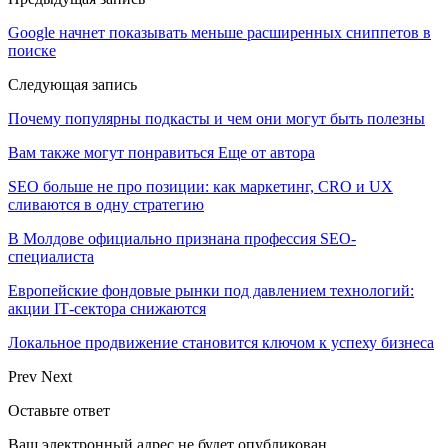
Google начнет показывать меньше расширенных сниппетов в
поиске
Следующая запись
Почему популярны подкасты и чем они могут быть полезны
Вам также могут понравиться
Еще от автора
SEO больше не про позиции: как маркетинг, CRO и UX
сливаются в одну стратегию
В Молдове официально признана профессия SEO-
специалиста
Европейские фондовые рынки под давлением технологий:
акции IT‑сектора снижаются
Локальное продвижение становится ключом к успеху бизнеса
Prev
Next
Оставьте ответ
Ваш электронный адрес не будет опубликован.