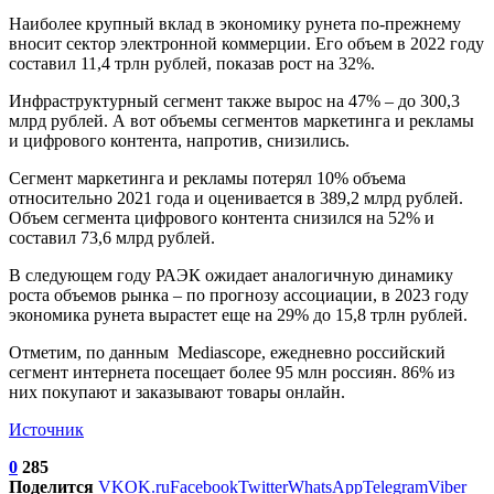
Наиболее крупный вклад в экономику рунета по-прежнему
вносит сектор электронной коммерции. Его объем в 2022 году
составил 11,4 трлн рублей, показав рост на 32%.
Инфраструктурный сегмент также вырос на 47% – до 300,3
млрд рублей. А вот объемы сегментов маркетинга и рекламы
и цифрового контента, напротив, снизились.
Сегмент маркетинга и рекламы потерял 10% объема
относительно 2021 года и оценивается в 389,2 млрд рублей.
Объем сегмента цифрового контента снизился на 52% и
составил 73,6 млрд рублей.
В следующем году РАЭК ожидает аналогичную динамику
роста объемов рынка – по прогнозу ассоциации, в 2023 году
экономика рунета вырастет еще на 29% до 15,8 трлн рублей.
Отметим, по данным Mediascope, ежедневно российский
сегмент интернета посещает более 95 млн россиян. 86% из
них покупают и заказывают товары онлайн.
Источник
0
285
Поделится
VK
OK.ru
Facebook
Twitter
WhatsApp
Telegram
Viber