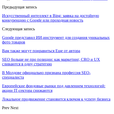
Предыдущая запись
Искусственный интеллект в Bing: заявка на достойную
конкуренцию с Google или проходная новость
Следующая запись
Google представил ИИ-инструмент для создания уникальных
фото товаров
Вам также могут понравиться
Еще от автора
SEO больше не про позиции: как маркетинг, CRO и UX
сливаются в одну стратегию
В Молдове официально признана профессия SEO-
специалиста
Европейские фондовые рынки под давлением технологий:
акции IT‑сектора снижаются
Локальное продвижение становится ключом к успеху бизнеса
Prev
Next