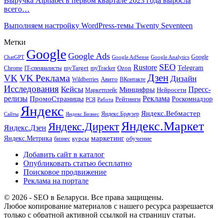
Выручка Alphabet в первом квартале 2023 года выросла
всего…
Выполняем настройку WordPress-темы Twenty Seventeen
Метки
Google
Google Ads
Google
ChatGPT
Google AdSense
Google Analytics
SEO
Rustore
Telegram
Ozon
IT-специалисты
myTarget
myTracker
Chrome
VK Реклама
Дзен
VK
Дизайн
Wildberries
Авито
ВКонтакте
Исследования
Кейсы
Пресс-
Минцифры
Нейросети
Маркетплейс
релизы
Реклама
ПромоСтраницы
Рейтинги
Роскомнадзор
РСЯ
Работа
Яндекс
Яндекс.Вебмастер
Яндекс.Браузер
Сайты
Яндекс.Бизнес
Яндекс.Маркет
Яндекс.Директ
Яндекс.Дзен
маркетинг
Яндекс.Метрика
обучение
бизнес
курсы
Добавить сайт в каталог
Опубликовать статью бесплатно
Поисковое продвижение
Реклама на портале
© 2026 - SEO в Беларуси. Все права защищены.
Любое копирование материалов с нашего ресурса разрешается
только с обратной активной ссылкой на страницу статьи.