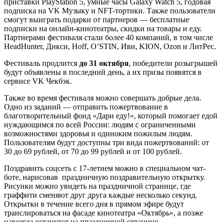
приставки PlayStation 5, умные часы Galaxy Watch 5, годовая
подписка на VK Музыку и NFT-тортики. Также пользователи
смогут выиграть подарки от партнеров — бесплатные
подписки на онлайн-кинотеатры, скидки на товары и еду.
Партнерами фестиваля стали более 40 компаний, в том числе
HeadHunter, Дикси, Hoff, O’STIN, Иви, KION, Ozon и ЛитРес.
Фестиваль продлится
до 31 октября
, победители розыгрышей
будут объявлены в последний день, а их призы появятся в
сервисе VK Чекбэк.
Также во время фестиваля можно совершать добрые дела.
Одно из заданий — отправить пожертвование в
благотворительный фонд «Дари еду!», который помогает едой
нуждающимся по всей России: людям с ограниченными
возможностями здоровья и одиноким пожилым людям.
Пользователям будут доступны три вида пожертвований: от
30 до 69 рублей, от 70 до 99 рублей и от 100 рублей.
Поздравить соцсеть с 17-летием можно в специальном чат-
боте, нарисовав праздничную поздравительную открытку.
Рисунки можно увидеть на праздничной странице, где
граффити сменяют друг друга каждые несколько секунд.
Открытки в течение всего дня в прямом эфире будут
транслироваться на фасаде кинотеатра «Октябрь», а позже
навсегда останутся на праздничной странице.